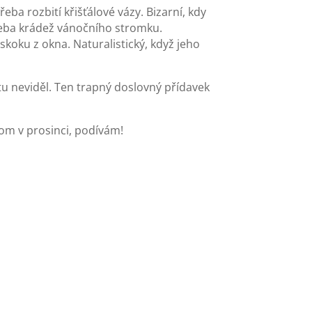
ba rozbití křišťálové vázy. Bizarní, kdy
třeba krádež vánočního stromku.
skoku z okna. Naturalistický, když jeho
utu neviděl. Ten trapný doslovný přídavek
nom v prosinci, podívám!