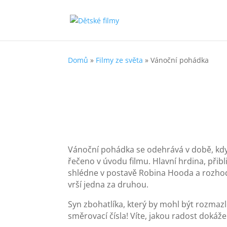
Domů
»
Filmy ze světa
»
Vánoční pohádka
Vánoční pohádka se odehrává v době, kdy b
řečeno v úvodu filmu. Hlavní hrdina, přib
shlédne v postavě Robina Hooda a rozhodn
vrší jedna za druhou.
Syn zbohatlíka, který by mohl být rozmazl
směrovací čísla! Víte, jakou radost dokáže 