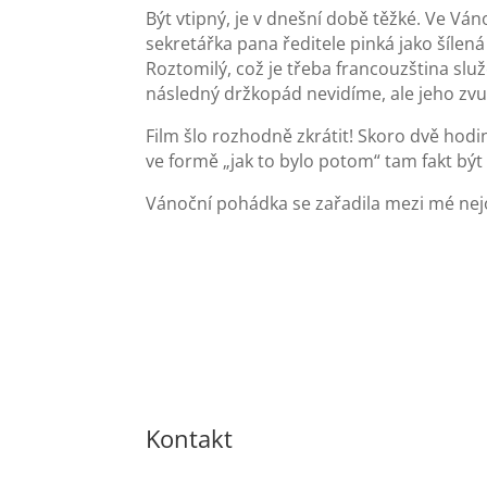
Být vtipný, je v dnešní době těžké. Ve Vá
sekretářka pana ředitele pinká jako šíle
Roztomilý, což je třeba francouzština slu
následný držkopád nevidíme, ale jeho zv
Film šlo rozhodně zkrátit! Skoro dvě hodi
ve formě „jak to bylo potom“ tam fakt bý
Vánoční pohádka se zařadila mezi mé nejob
Kontakt