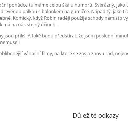
noční pohádce tu máme celou škálu humorů. Svérázný, jako tře
ná dřevěnou pálkou s balonkem na gumičce. Nápaditý, jako 
žebné. Komický, když Robin raději použije schody namísto vý
uk má na nás stejný účinek…
ny jsou příliš. A také budu předstírat, že jsem poslední min
t nemusel!
líbenější vánoční filmy, na které se zas a znovu rád, neje
Důležité odkazy