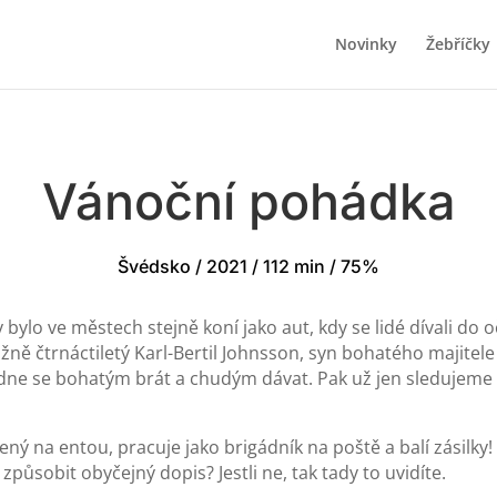
Novinky
Žebříčky
Vánoční pohádka
Švédsko / 2021 / 112 min / 75%
ylo ve městech stejně koní jako aut, kdy se lidé dívali do o
ližně čtrnáctiletý Karl-Bertil Johnsson, syn bohatého majite
e se bohatým brát a chudým dávat. Pak už jen sledujeme ře
ený na entou, pracuje jako brigádník na poště a balí zásilky
způsobit obyčejný dopis? Jestli ne, tak tady to uvidíte.