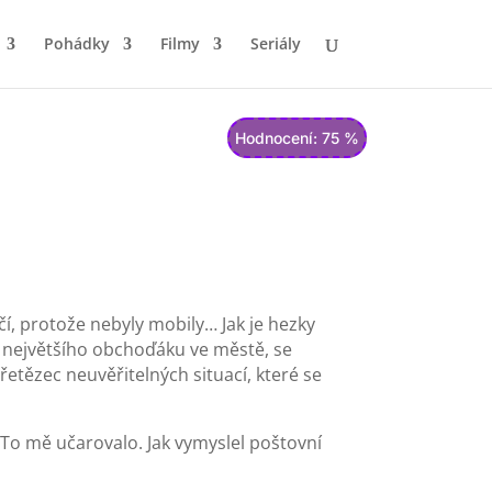
Pohádky
Filmy
Seriály
Hodnocení: 75 %
čí, protože nebyly mobily… Jak je hezky
le největšího obchoďáku ve městě, se
tězec neuvěřitelných situací, které se
! To mě učarovalo. Jak vymyslel poštovní