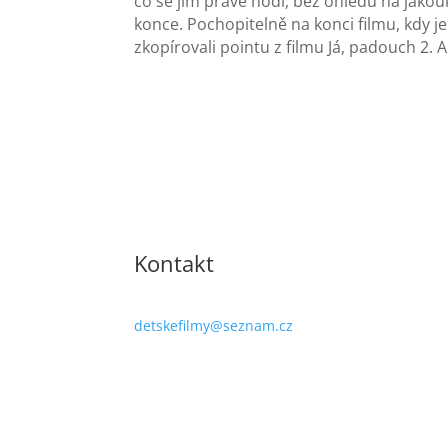
co se jim právě hodí, bez ohledu na jako
konce. Pochopitelně na konci filmu, kdy je
zkopírovali pointu z filmu Já, padouch 2. A
Kontakt
detskefilmy@seznam.cz