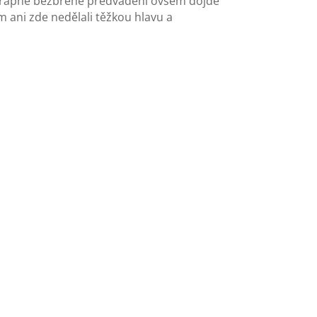
ch trapné bezbřehé předvádění ovšem dojde
m ani zde nedělali těžkou hlavu a