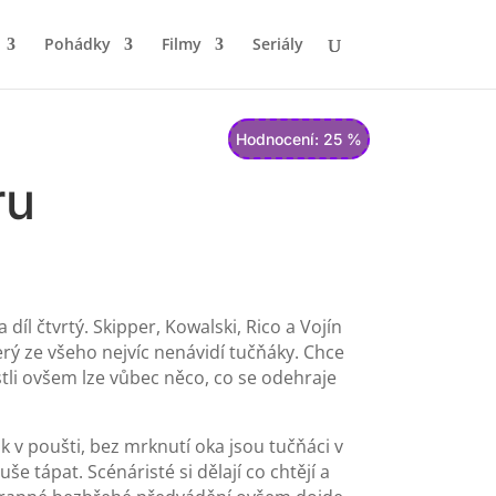
Pohádky
Filmy
Seriály
Hodnocení: 25 %
ru
 čtvrtý. Skipper, Kowalski, Rico a Vojín
terý ze všeho nejvíc nenávidí tučňáky. Chce
estli ovšem lze vůbec něco, co se odehraje
 v poušti, bez mrknutí oka jsou tučňáci v
 tápat. Scénáristé si dělají co chtějí a