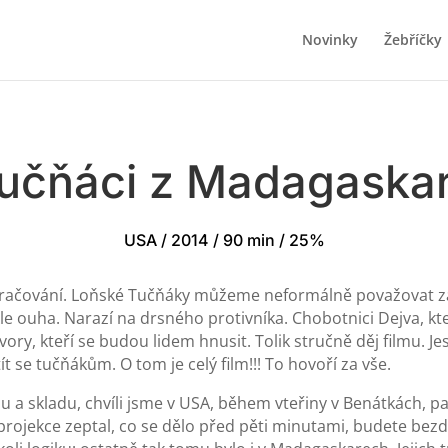
Novinky
Žebříčky
učňáci z Madagaska
USA / 2014 / 90 min / 25%
ačování. Loňské Tučňáky můžeme neformálně považovat za díl
 Ale ouha. Narazí na drsného protivníka. Chobotnici Dejva, k
tvory, kteří se budou lidem hnusit. Tolik stručně děj filmu. J
 se tučňákům. O tom je celý film!!! To hovoří za vše.
a skladu, chvíli jsme v USA, během vteřiny v Benátkách, pak
jekce zeptal, co se dělo před pěti minutami, budete bezduše