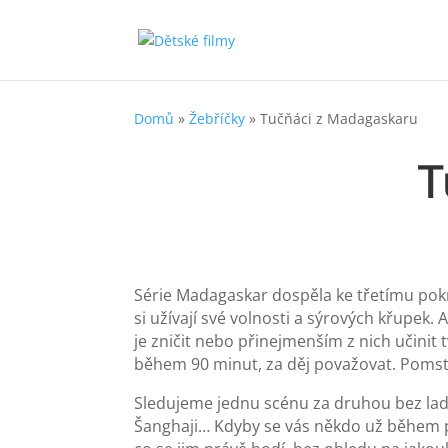
Domů
»
Žebříčky
»
Tučňáci z Madagaskaru
T
Série Madagaskar dospěla ke třetímu pokr
si užívají své volnosti a sýrových křupek.
je zničit nebo přinejmenším z nich učinit 
během 90 minut, za děj považovat. Pomstít
Sledujeme jednu scénu za druhou bez ladu 
Šanghaji… Kdyby se vás někdo už během pro