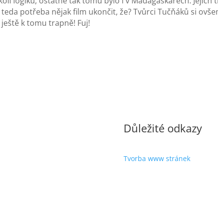
ukoli logiku; ostatně tak tomu bylo i v Madagaskarech. Jeji
 teda potřeba nějak film ukončit, že? Tvůrci Tučňáků si ovše
 ještě k tomu trapně! Fuj!
Důležité odkazy
Tvorba www stránek