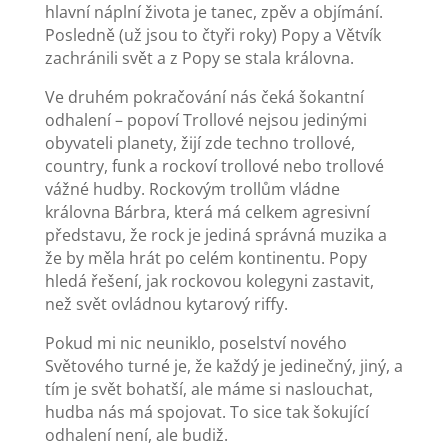
hlavní náplní života je tanec, zpěv a objímání.
Posledně (už jsou to čtyři roky) Popy a Větvík
zachránili svět a z Popy se stala královna.
Ve druhém pokračování nás čeká šokantní
odhalení – popoví Trollové nejsou jedinými
obyvateli planety, žijí zde techno trollové,
country, funk a rockoví trollové nebo trollové
vážné hudby. Rockovým trollům vládne
královna Bárbra, která má celkem agresivní
představu, že rock je jediná správná muzika a
že by měla hrát po celém kontinentu. Popy
hledá řešení, jak rockovou kolegyni zastavit,
než svět ovládnou kytarový riffy.
Pokud mi nic neuniklo, poselství nového
Světového turné je, že každý je jedinečný, jiný, a
tím je svět bohatší, ale máme si naslouchat,
hudba nás má spojovat. To sice tak šokující
odhalení není, ale budiž.