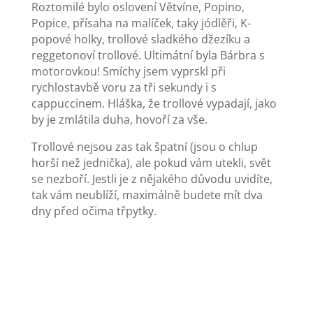
Roztomilé bylo oslovení Větvíne, Popino,
Popice, přísaha na malíček, taky jódlěři, K-
popové holky, trollové sladkého džezíku a
reggetonoví trollové. Ultimátní byla Bárbra s
motorovkou! Smíchy jsem vyprskl při
rychlostavbě voru za tři sekundy i s
cappuccinem. Hláška, že trollové vypadají, jako
by je zmlátila duha, hovoří za vše.
Trollové nejsou zas tak špatní (jsou o chlup
horší než jednička), ale pokud vám utekli, svět
se nezboří. Jestli je z nějakého důvodu uvidíte,
tak vám neublíží, maximálně budete mít dva
dny před očima třpytky.