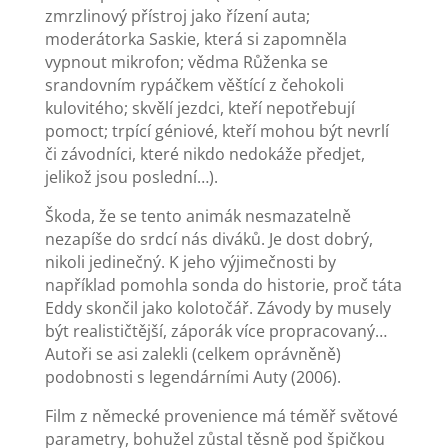
zmrzlinový přístroj jako řízení auta;
moderátorka Saskie, která si zapomněla
vypnout mikrofon; vědma Růženka se
srandovním rypáčkem věštící z čehokoli
kulovitého; skvělí jezdci, kteří nepotřebují
pomoct; trpící géniové, kteří mohou být nevrlí
či závodníci, které nikdo nedokáže předjet,
jelikož jsou poslední…).
Škoda, že se tento animák nesmazatelně
nezapíše do srdcí nás diváků. Je dost dobrý,
nikoli jedinečný. K jeho výjimečnosti by
například pomohla sonda do historie, proč táta
Eddy skončil jako kolotočář. Závody by musely
být realističtější, záporák více propracovaný…
Autoři se asi zalekli (celkem oprávněně)
podobnosti s legendárními Auty (2006).
Film z německé provenience má téměř světové
parametry, bohužel zůstal těsně pod špičkou