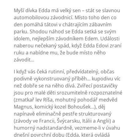
Myší dívka Edda má velký sen – stát se slavnou
automobilovou závodnicí. Místo toho den co
den pomáhá tátovi v chátrajícím zábavním
parku. Shodou náhod se Edda setká se svým
idolem, nejlepším závodníkem Edem. Události
naberou nečekaný spád, když Edda Edovi zraní
ruku a nabídne mu, že bude místo něho
závodit…
I když vás čeká rutinní, předvídatelný, občas
podivně vykonstruovaný příběh… kupodivu víc
než dobře se na něho dívá. Zvířecí postavičky
jsou pro malé děti srozumitelně rozpoznatelné
(zmatkař lev Ríša, mohutný pohodář medvěd
Magnus, komický kozel Bohoušek…), děj
napínavě eliminačně pestře strukturovaný
(závody ve Francii, Švýcarsku, Itálii a Anglii) a
humorný nadstandardně, vezmeme-li v úvahu
dnešní povrchní dobu (Edda, která ovládá