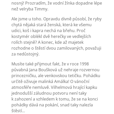
nosný! Prozradím, že vodní žínka dopadne lépe
než velryba Timmy.
Ale jsme u toho. Opravdu divně působí, že ryby
chytá nějaká stará ženská, která ke všemu
udici, koš i kapra nechá na břehu. Proč
kostymér oblékl dvě herečky ve vedlejších
rolích stejně? A konec, kde až majetek
rozhodne o štěstí dvou zamilovaných, považuji
za nedůstojný.
Musíte také přijmout fakt, že v roce 1998
půvabná Jana Boušková už nehraje rozvernou
princezničku, ale venkovskou tetičku. Pohádku
určitě oživuje malinká Amálka! O vánoční
atmosféře nemluvě. Vilhelmová hrající kapku
jednodušší záludnou potvoru není taky
k zahození a vzhledem k tomu, že se na konci
pohádky dává na pokání, snad taky nalezla
štěstí…