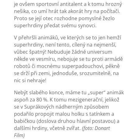
je ovšem sportovní antitalent a k tomu hrozný
nešika, co umí hrát tak akorát hry na počítači.
Proto se její otec rozhodne pomyslné žezlo
superhrdiny předat svému synovci.
V přehršli animáků, ve kterých se to jen hemží
superhrdiny, není tento, cílený na nejmenší,
vůbec špatný! Nebuduje žádné universum
někde ve vesmíru, nebojuje se tu proti armádě
robotů či mocnému superpadouchovi, pěkně
se drží při zemi, jednoduše, srozumitelně, na
nic si nehraje!
Nebýt slabého konce, máme tu „super“ animák
aspoň za 80 %. K tomu mezigenerační, jelikož
se v Suprákových nádherným způsobem
podařilo propojit malou holku s tatínkem a
babičkou (doslova druhou hlavní postavou) a
dalšími hrdiny, včetně zvířat.
(foto: Donart
Film)