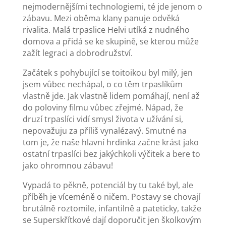
nejmodernějšími technologiemi, té jde jenom o
zábavu. Mezi oběma klany panuje odvěká
rivalita. Malá trpaslice Helvi utíká z nudného
domova a přidá se ke skupině, se kterou může
zažít legraci a dobrodružství.
Začátek s pohybující se toitoikou byl milý, jen
jsem vůbec nechápal, o co těm trpaslíkům
vlastně jde. Jak vlastně lidem pomáhají, není až
do poloviny filmu vůbec zřejmé. Nápad, že
druzí trpaslíci vidí smysl života v užívání si,
nepovažuju za příliš vynalézavý. Smutné na
tom je, že naše hlavní hrdinka začne krást jako
ostatní trpaslíci bez jakýchkoli výčitek a bere to
jako ohromnou zábavu!
Vypadá to pěkně, potenciál by tu také byl, ale
příběh je víceméně o ničem. Postavy se chovají
brutálně roztomile, infantilně a pateticky, takže
se Superskřítkové dají doporučit jen školkovým