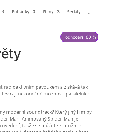
Pohádky
Filmy
Seriály
Hodnocení: 80 %
věty
nut radioaktivním pavoukem a získává tak
tevírají nekonečné možnosti paralelních
aný moderní soundtrack? Který jiný film by
Spider-Man! Animovaný Spider-Man je
rovedení, takže se můžete ztotožnit s