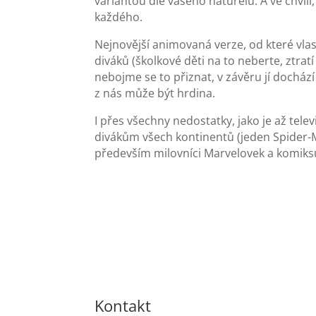
variantou dle vašeho naturelu. A ve chví
každého.
Nejnovější animovaná verze, od které vla
diváků (školkové děti na to neberte, ztra
nebojme se to přiznat, v závěru jí docház
z nás může být hrdina.
I přes všechny nedostatky, jako je až tele
divákům všech kontinentů (jeden Spider-Man
především milovníci Marvelovek a komiks
Kontakt