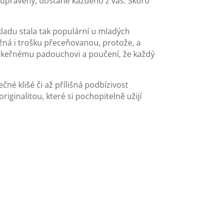
ě upravený, dostane každého z vás. Skoro
ladu stala tak populární u mladých
ožná i trošku přeceňovanou, protože, a
i zákeřnému padouchovi a poučení, že každý
čné klišé či až přílišná podbízivost
iginalitou, které si pochopitelně užijí