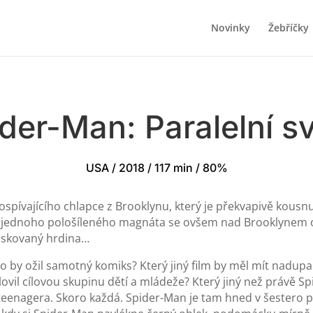
Novinky
Žebříčky
der-Man: Paralelní s
USA / 2018 / 117 min / 80%
ospívajícího chlapce z Brooklynu, který je překvapivě kous
 jednoho pološíleného magnáta se ovšem nad Brooklynem o
maskovaný hrdina…
ako by ožil samotný komiks? Který jiný film by měl mít nadup
vil cílovou skupinu dětí a mládeže? Který jiný než právě 
eenagera. Skoro každá. Spider-Man je tam hned v šestero p