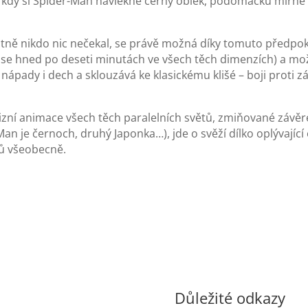
li, kdy si Spider-Man navlékne černý oblek, podomácku mírn
stně nikdo nic nečekal, se právě možná díky tomuto předpok
tí se hned po deseti minutách ve všech těch dimenzích) a m
í nápady i dech a sklouzává ke klasickému klišé – boji prot
vizní animace všech těch paralelních světů, zmiňované závěre
 je černoch, druhý Japonka…), jde o svěží dílko oplývající or
ů všeobecně.
Důležité odkazy