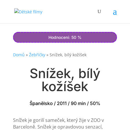
Hodnocení: 50 %
Domů
»
Žebříčky
»
Snížek, bílý kožíšek
Snížek, bílý
kožíšek
Španělsko / 2011 / 90 min / 50%
Snížek je gorilí sameček, který žije v ZOO v
Barceloně. Snížek je opravdovou senzací,