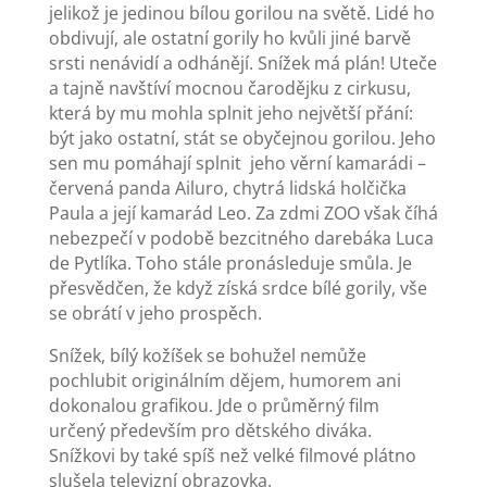
jelikož je jedinou bílou gorilou na světě. Lidé ho
obdivují, ale ostatní gorily ho kvůli jiné barvě
srsti nenávidí a odhánějí. Snížek má plán! Uteče
a tajně navštíví mocnou čarodějku z cirkusu,
která by mu mohla splnit jeho největší přání:
být jako ostatní, stát se obyčejnou gorilou. Jeho
sen mu pomáhají splnit jeho věrní kamarádi –
červená panda Ailuro, chytrá lidská holčička
Paula a její kamarád Leo. Za zdmi ZOO však číhá
nebezpečí v podobě bezcitného darebáka Luca
de Pytlíka. Toho stále pronásleduje smůla. Je
přesvědčen, že když získá srdce bílé gorily, vše
se obrátí v jeho prospěch.
Snížek, bílý kožíšek se bohužel nemůže
pochlubit originálním dějem, humorem ani
dokonalou grafikou. Jde o průměrný film
určený především pro dětského diváka.
Snížkovi by také spíš než velké filmové plátno
slušela televizní obrazovka.