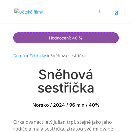
Hodnocení: 40 %
Domů
»
Žebříčky
»
Sněhová sestřička
Sněhová
sestřička
Norsko / 2024 / 96 min / 40%
Cirka dvanáctiletý Julian trpí, stejně jako jeho
rodiče a malá sestřička, ztrátou své milované