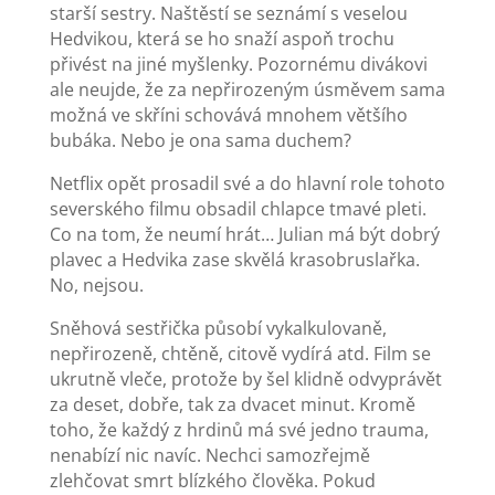
starší sestry. Naštěstí se seznámí s veselou
Hedvikou, která se ho snaží aspoň trochu
přivést na jiné myšlenky. Pozornému divákovi
ale neujde, že za nepřirozeným úsměvem sama
možná ve skříni schovává mnohem většího
bubáka. Nebo je ona sama duchem?
Netflix opět prosadil své a do hlavní role tohoto
severského filmu obsadil chlapce tmavé pleti.
Co na tom, že neumí hrát… Julian má být dobrý
plavec a Hedvika zase skvělá krasobruslařka.
No, nejsou.
Sněhová sestřička působí vykalkulovaně,
nepřirozeně, chtěně, citově vydírá atd. Film se
ukrutně vleče, protože by šel klidně odvyprávět
za deset, dobře, tak za dvacet minut. Kromě
toho, že každý z hrdinů má své jedno trauma,
nenabízí nic navíc. Nechci samozřejmě
zlehčovat smrt blízkého člověka. Pokud