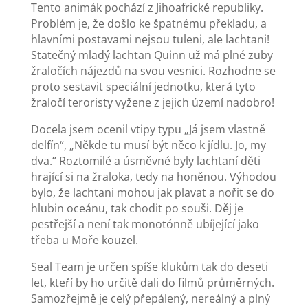
Tento animák pochází z Jihoafrické republiky.
Problém je, že došlo ke špatnému překladu, a
hlavními postavami nejsou tuleni, ale lachtani!
Statečný mladý lachtan Quinn už má plné zuby
žraločích nájezdů na svou vesnici. Rozhodne se
proto sestavit speciální jednotku, která tyto
žraločí teroristy vyžene z jejich území nadobro!
Docela jsem ocenil vtipy typu „Já jsem vlastně
delfín“, „Někde tu musí být něco k jídlu. Jo, my
dva.“ Roztomilé a úsměvné byly lachtaní děti
hrající si na žraloka, tedy na honěnou. Výhodou
bylo, že lachtani mohou jak plavat a nořit se do
hlubin oceánu, tak chodit po souši. Děj je
pestřejší a není tak monotónně ubíjející jako
třeba u Moře kouzel.
Seal Team je určen spíše klukům tak do deseti
let, kteří by ho určitě dali do filmů průměrných.
Samozřejmě je celý přepálený, nereálný a plný