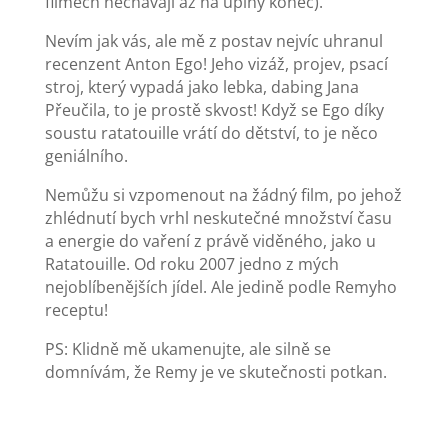
filmech nechávají až na úplný konec).
Nevím jak vás, ale mě z postav nejvíc uhranul
recenzent Anton Ego! Jeho vizáž, projev, psací
stroj, který vypadá jako lebka, dabing Jana
Přeučila, to je prostě skvost! Když se Ego díky
soustu ratatouille vrátí do dětství, to je něco
geniálního.
Nemůžu si vzpomenout na žádný film, po jehož
zhlédnutí bych vrhl neskutečné množství času
a energie do vaření z právě viděného, jako u
Ratatouille. Od roku 2007 jedno z mých
nejoblíbenějších jídel. Ale jedině podle Remyho
receptu!
PS: Klidně mě ukamenujte, ale silně se
domnívám, že Remy je ve skutečnosti potkan.