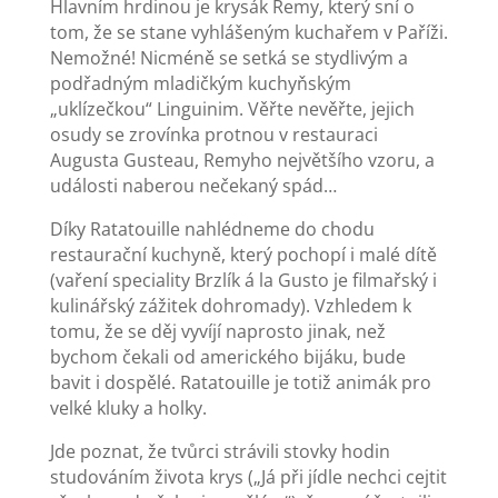
Hlavním hrdinou je krysák Remy, který sní o
tom, že se stane vyhlášeným kuchařem v Paříži.
Nemožné! Nicméně se setká se stydlivým a
podřadným mladičkým kuchyňským
„uklízečkou“ Linguinim. Věřte nevěřte, jejich
osudy se zrovínka protnou v restauraci
Augusta Gusteau, Remyho největšího vzoru, a
události naberou nečekaný spád…
Díky Ratatouille nahlédneme do chodu
restaurační kuchyně, který pochopí i malé dítě
(vaření speciality Brzlík á la Gusto je filmařský i
kulinářský zážitek dohromady). Vzhledem k
tomu, že se děj vyvíjí naprosto jinak, než
bychom čekali od amerického bijáku, bude
bavit i dospělé. Ratatouille je totiž animák pro
velké kluky a holky.
Jde poznat, že tvůrci strávili stovky hodin
studováním života krys („Já při jídle nechci cejtit