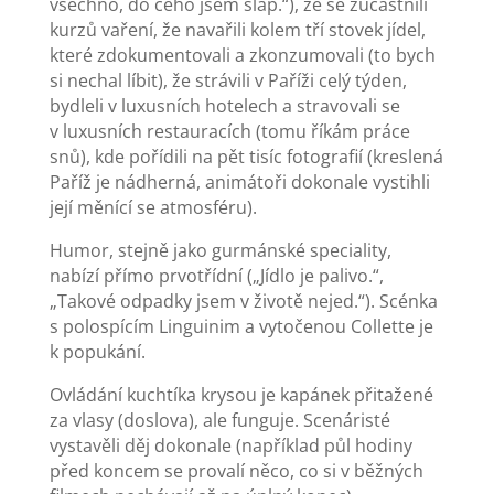
všechno, do čeho jsem šláp.“), že se zúčastnili
kurzů vaření, že navařili kolem tří stovek jídel,
které zdokumentovali a zkonzumovali (to bych
si nechal líbit), že strávili v Paříži celý týden,
bydleli v luxusních hotelech a stravovali se
v luxusních restauracích (tomu říkám práce
snů), kde pořídili na pět tisíc fotografií (kreslená
Paříž je nádherná, animátoři dokonale vystihli
její měnící se atmosféru).
Humor, stejně jako gurmánské speciality,
nabízí přímo prvotřídní („Jídlo je palivo.“,
„Takové odpadky jsem v životě nejed.“). Scénka
s polospícím Linguinim a vytočenou Collette je
k popukání.
Ovládání kuchtíka krysou je kapánek přitažené
za vlasy (doslova), ale funguje. Scenáristé
vystavěli děj dokonale (například půl hodiny
před koncem se provalí něco, co si v běžných