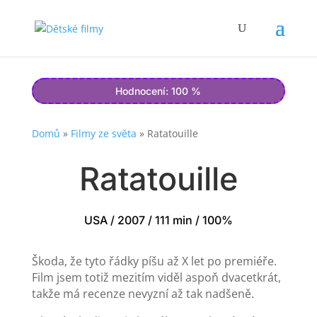
Hodnocení: 100 %
Domů
»
Filmy ze světa
»
Ratatouille
Ratatouille
USA / 2007 / 111 min / 100%
Škoda, že tyto řádky píšu až X let po premiéře.
Film jsem totiž mezitím viděl aspoň dvacetkrát,
takže má recenze nevyzní až tak nadšeně.