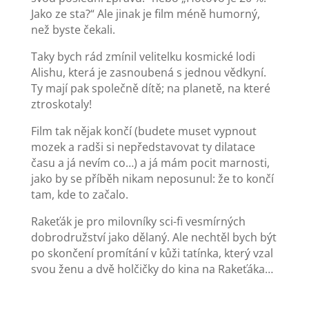
Jako ze sta?“ Ale jinak je film méně humorný,
než byste čekali.
Taky bych rád zmínil velitelku kosmické lodi
Alishu, která je zasnoubená s jednou vědkyní.
Ty mají pak společně dítě; na planetě, na které
ztroskotaly!
Film tak nějak končí (budete muset vypnout
mozek a radši si nepředstavovat ty dilatace
času a já nevím co…) a já mám pocit marnosti,
jako by se příběh nikam neposunul: že to končí
tam, kde to začalo.
Rakeťák je pro milovníky sci-fi vesmírných
dobrodružství jako dělaný. Ale nechtěl bych být
po skončení promítání v kůži tatínka, který vzal
svou ženu a dvě holčičky do kina na Rakeťáka…