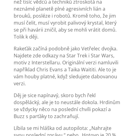
než tisíc vědců a techniků ztroskotá na
neznámé planetě plné agresivních lián a
brouků, posléze i robotů. Kromě toho, že jim
musí čelit, musí vyrobit palivový krystal, který
se při havárii zničil, aby se mohli vrátit domů.
Tolik k ději.
Rakeťák začíná podobně jako Vetřelec dvojka.
Najdete zde odkazy na Star Trek i Star Wars,
motiv z Interstellaru. Originální verzi namluvili
například Chris Evans a Taika Waititi. Ale to je
vám houby platné, když sledujete dabovanou
verzi.
Děj je sice napínavý, skoro bych řekl
dospělácký, ale je to neustále dokola. Hrdinům
se vždycky něco na poslední chvíli pokazí a
Buzz s parťáky to zachraňují.
Líbila se mi hláška od autopilota: „Nahrajte
svou poslední zprávu.“ nebo „Hotovo je 20 %.