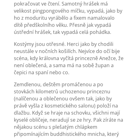
pokračovat ve čtení. Samotný hrášek má
velikost pingpongového míčku, vypadá, jako by
ho z moduritu vyrábělo a fixem namalovalo
dítě předškolního věku. Přesně jak vypadá
ústřední hrášek, tak vypadá celá pohádka.
Kostýmy jsou otřesné. Herci jako by chodili
neustále v nočních košilích. Nejvíce do očí bije
scéna, kdy královna vyčítá princezně Anežce, že
není oblečená, a sama má na sobě župan a
čepici na spaní nebo co.
Zemdlenou, deštěm promáčenou a po
stovkách kilometrů uchozenou princeznu
(nalíčenou a oblečenou ovšem tak, jako by
právě vyšla z kosmetického salonu) položí na
dlažbu. Když se hraje na schovku, všichni mají
kyselé obličeje, neradují se ze hry. Pak zíráte na
nějakou scénu s plešatým chlápkem
připomínajícím buddhistického mnicha, který