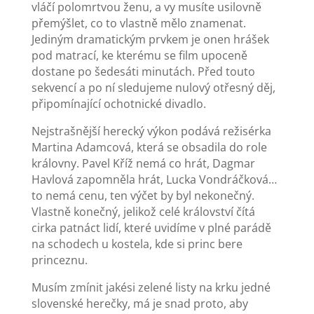
vláčí polomrtvou ženu, a vy musíte usilovně
přemýšlet, co to vlastně mělo znamenat.
Jediným dramatickým prvkem je onen hrášek
pod matrací, ke kterému se film upoceně
dostane po šedesáti minutách. Před touto
sekvencí a po ní sledujeme nulový otřesný děj,
připomínající ochotnické divadlo.
Nejstrašnější herecký výkon podává režisérka
Martina Adamcová, která se obsadila do role
královny. Pavel Kříž nemá co hrát, Dagmar
Havlová zapomněla hrát, Lucka Vondráčková…
to nemá cenu, ten výčet by byl nekonečný.
Vlastně konečný, jelikož celé království čítá
cirka patnáct lidí, které uvidíme v plné parádě
na schodech u kostela, kde si princ bere
princeznu.
Musím zmínit jakési zelené listy na krku jedné
slovenské herečky, má je snad proto, aby