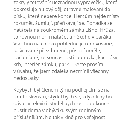
zakryly tetování? Bezradnou vypravěčku, která
dokresluje nulový děj, otravné malování do
písku, které nebere konce. Hercům nejde místy
rozumět, šumlují, přeříkávají se. Pohádka se
natáčela na soukromém zámku Líšno. Hrůza,
to rovnou mohli natáčet u někoho v baráku.
Všechno na co oko pohlédne je renovované,
kašírovaně přezdobené, působí uměle,
načančaně, ze současnosti: pohovka, kachláky,
krb, interiér zámku, park… Berte prosím
v úvahu, že jsem zdaleka nezmínil všechny
nedostatky.
Kdybych byl členem týmu podílejícím se na
tomto skvostu, styděl bych se, kdykoli by ho
dávali v televizi. Styděl bych se ho dokonce
pustit doma v obýváku svým rodinným
příslušníkům. Ne tak v kině pro veřejnost.