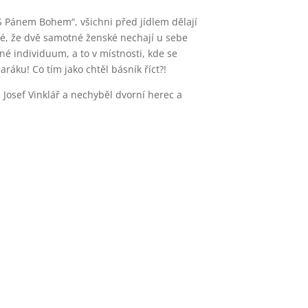
„S Pánem Bohem“, všichni před jídlem dělají
lé, že dvě samotné ženské nechají u sebe
é individuum, a to v místnosti, kde se
aráku! Co tím jako chtěl básník říct?!
osef Vinklář a nechyběl dvorní herec a