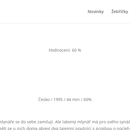
Novinky
Žebříčky
Hodnocení: 60 %
Česko / 1995 / 44 min / 60%
lynáře se do sebe zamilují. Ale lakomý mlynář má pro svého synáčka
pětí se u nich doma objeví dva tajemní poutníci s prosbou o nocle