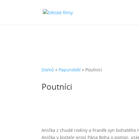
Domů
»
Papundekl
»
Poutníci
Poutníci
Anička z chudé rodiny a Franěk syn bohatého m
Anička v kostele prosí Pána Boha o pomoc, vzá