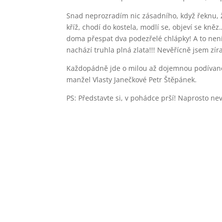
Snad neprozradím nic zásadního, když řeknu, že
kříž, chodí do kostela, modlí se, objeví se k
doma přespat dva podezřelé chlápky! A to není
nachází truhla plná zlata!!! Nevěřícně jsem zíra
Každopádně jde o milou až dojemnou podívanou
manžel Vlasty Janečkové Petr Štěpánek.
PS: Představte si, v pohádce prší! Naprosto 