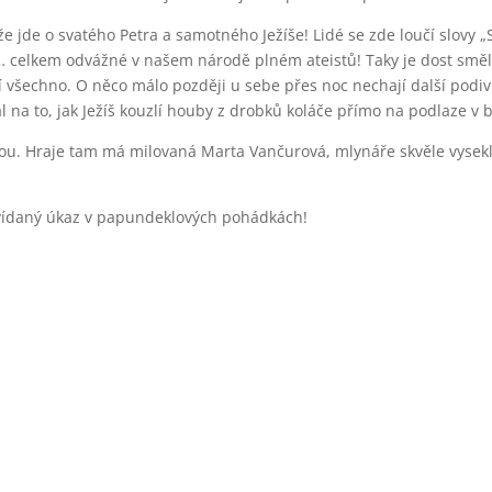
 jde o svatého Petra a samotného Ježíše! Lidé se zde loučí slovy 
něz… celkem odvážné v našem národě plném ateistů! Taky je dost smě
 všechno. O něco málo později u sebe přes noc nechají další podivn
l na to, jak Ježíš kouzlí houby z drobků koláče přímo na podlaze v b
. Hraje tam má milovaná Marta Vančurová, mlynáře skvěle vysekl J
nevídaný úkaz v papundeklových pohádkách!