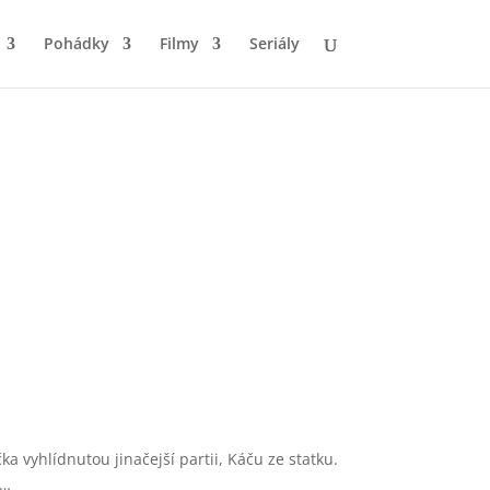
Pohádky
Filmy
Seriály
 vyhlídnutou jinačejší partii, Káču ze statku.
h…