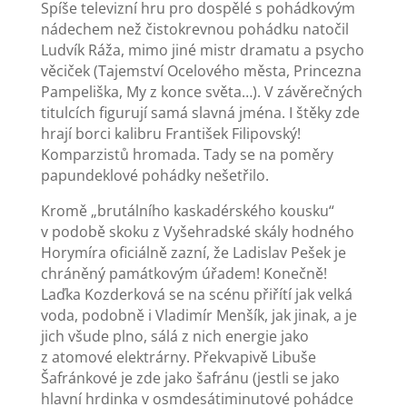
Spíše televizní hru pro dospělé s pohádkovým
nádechem než čistokrevnou pohádku natočil
Ludvík Ráža, mimo jiné mistr dramatu a psycho
věciček (Tajemství Ocelového města, Princezna
Pampeliška, My z konce světa…). V závěrečných
titulcích figurují samá slavná jména. I štěky zde
hrají borci kalibru František Filipovský!
Komparzistů hromada. Tady se na poměry
papundeklové pohádky nešetřilo.
Kromě „brutálního kaskadérského kousku“
v podobě skoku z Vyšehradské skály hodného
Horymíra oficiálně zazní, že Ladislav Pešek je
chráněný památkovým úřadem! Konečně!
Laďka Kozderková se na scénu přiřítí jak velká
voda, podobně i Vladimír Menšík, jak jinak, a je
jich všude plno, sálá z nich energie jako
z atomové elektrárny. Překvapivě Libuše
Šafránkové je zde jako šafránu (jestli se jako
hlavní hrdinka v osmdesátiminutové pohádce