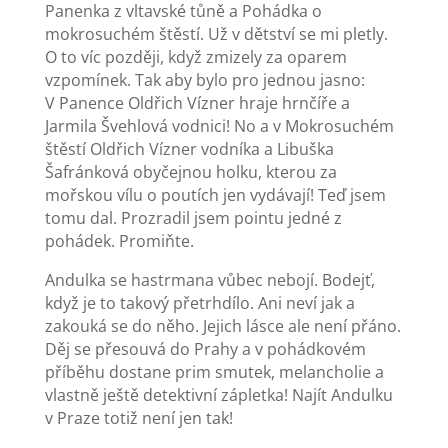
Panenka z vltavské tůně a Pohádka o
mokrosuchém štěstí. Už v dětství se mi pletly.
O to víc později, když zmizely za oparem
vzpomínek. Tak aby bylo pro jednou jasno:
V Panence Oldřich Vízner hraje hrnčíře a
Jarmila Švehlová vodnici! No a v Mokrosuchém
štěstí Oldřich Vízner vodníka a Libuška
Šafránková obyčejnou holku, kterou za
mořskou vílu o poutích jen vydávají! Teď jsem
tomu dal. Prozradil jsem pointu jedné z
pohádek. Promiňte.
Andulka se hastrmana vůbec nebojí. Bodejť,
když je to takový přetrhdílo. Ani neví jak a
zakouká se do něho. Jejich lásce ale není přáno.
Děj se přesouvá do Prahy a v pohádkovém
příběhu dostane prim smutek, melancholie a
vlastně ještě detektivní zápletka! Najít Andulku
v Praze totiž není jen tak!