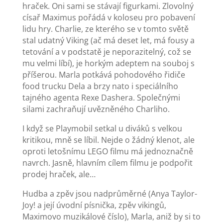
hraček. Oni sami se stávají figurkami. Zlovolný
císař Maximus pořádá v koloseu pro pobavení
lidu hry. Charlie, ze kterého se v tomto světě
stal udatný Viking (ač má deset let, má fousy a
tetování a v podstatě je neporazitelný, což se
mu velmi líbí), je horkým adeptem na souboj s
příšerou. Marla potkává pohodového řidiče
food trucku Dela a brzy nato i speciálního
tajného agenta Rexe Dashera. Společnými
silami zachraňují uvězněného Charliho.
I když se Playmobil setkal u diváků s velkou
kritikou, mně se líbil. Nejde o žádný klenot, ale
oproti letošnímu LEGO filmu má jednoznačně
navrch. Jasně, hlavním cílem filmu je podpořit
prodej hraček, ale…
Hudba a zpěv jsou nadprůměrné (Anya Taylor-
Joy! a její úvodní písnička, zpěv vikingů,
Maximovo muzikálové číslo), Marla, aniž by si to