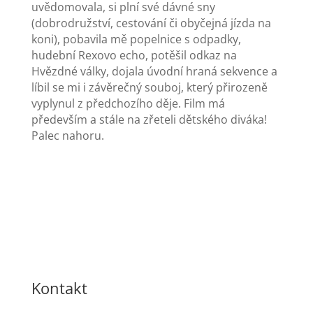
uvědomovala, si plní své dávné sny
(dobrodružství, cestování či obyčejná jízda na
koni), pobavila mě popelnice s odpadky,
hudební Rexovo echo, potěšil odkaz na
Hvězdné války, dojala úvodní hraná sekvence a
líbil se mi i závěrečný souboj, který přirozeně
vyplynul z předchozího děje. Film má
především a stále na zřeteli dětského diváka!
Palec nahoru.
Kontakt