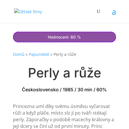
Hodnocení: 60 %
Domů
»
Papundekl
»
Perly a růže
Perly a růže
Československo / 1985 / 30 min / 60%
Princezna umí díky svému úsměvu vyčarovat
růži a když pláče, místo slz jí po tváři stékají
perly. Záporačky v podobě macechy královny a
její dcery se činí už od první minuty. Princ