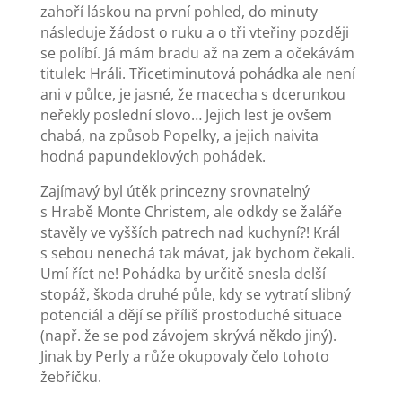
zahoří láskou na první pohled, do minuty
následuje žádost o ruku a o tři vteřiny později
se políbí. Já mám bradu až na zem a očekávám
titulek: Hráli. Třicetiminutová pohádka ale není
ani v půlce, je jasné, že macecha s dcerunkou
neřekly poslední slovo… Jejich lest je ovšem
chabá, na způsob Popelky, a jejich naivita
hodná papundeklových pohádek.
Zajímavý byl útěk princezny srovnatelný
s Hrabě Monte Christem, ale odkdy se žaláře
stavěly ve vyšších patrech nad kuchyní?! Král
s sebou nenechá tak mávat, jak bychom čekali.
Umí říct ne! Pohádka by určitě snesla delší
stopáž, škoda druhé půle, kdy se vytratí slibný
potenciál a dějí se příliš prostoduché situace
(např. že se pod závojem skrývá někdo jiný).
Jinak by Perly a růže okupovaly čelo tohoto
žebříčku.