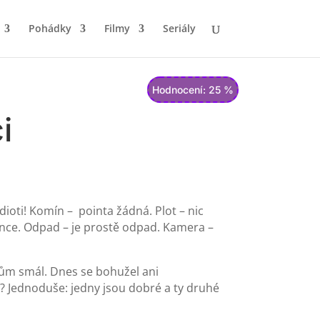
Pohádky
Filmy
Seriály
Hodnocení: 25 %
i
dioti! Komín – pointa žádná. Plot – nic
once. Odpad – je prostě odpad. Kamera –
kům smál. Dnes se bohužel ani
e? Jednoduše: jedny jsou dobré a ty druhé