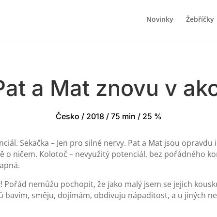
Novinky
Žebříčky
Pat a Mat znovu v akc
Česko / 2018 / 75 min / 25 %
iál. Sekačka – Jen pro silné nervy. Pat a Mat jsou opravdu i
ně o ničem. Kolotoč – nevyužitý potenciál, bez pořádného k
rapná.
! Pořád nemůžu pochopit, že jako malý jsem se jejich kous
ů bavím, směju, dojímám, obdivuju nápaditost, a u jiných n