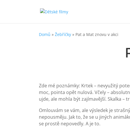
Domů
»
Žebříčky
»
Pat a Mat znovu v akci
Zde mé poznámky: Krtek – nevyužitý potenc
moc, pointa opět nulová. Včely – absolut
ujde, ale mohla být zajímavější. Skalka – t
Omlouvám se vám, ale výsledek je strašný
nepousměju. Jak to, že se u jiných animák
se prostě nepovedly. A je to.