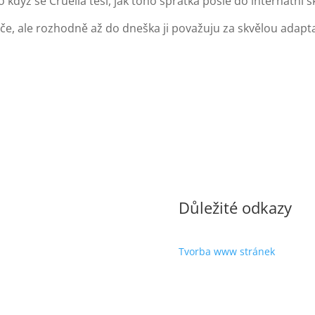
když se Cruella těší, jak toho spratka pošle do internátní šk
če, ale rozhodně až do dneška ji považuju za skvělou adaptac
Důležité odkazy
Tvorba www stránek