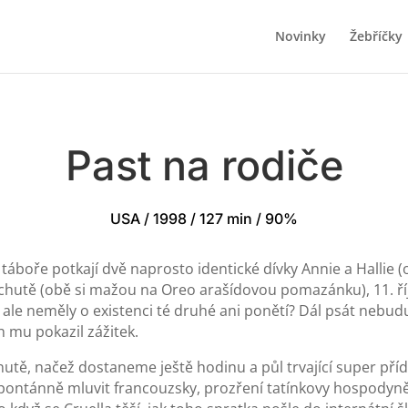
Novinky
Žebříčky
Past na rodiče
USA / 1998 / 127 min / 90%
táboře potkají dvě naprosto identické dívky Annie a Hallie (
é chutě (obě si mažou na Oreo arašídovou pomazánku), 11. ří
ale neměly o existenci té druhé ani ponětí? Dál psát nebud
h mu pokazil zážitek.
tě, načež dostaneme ještě hodinu a půl trvající super příd
ntánně mluvit francouzsky, prozření tatínkovy hospodyně, 