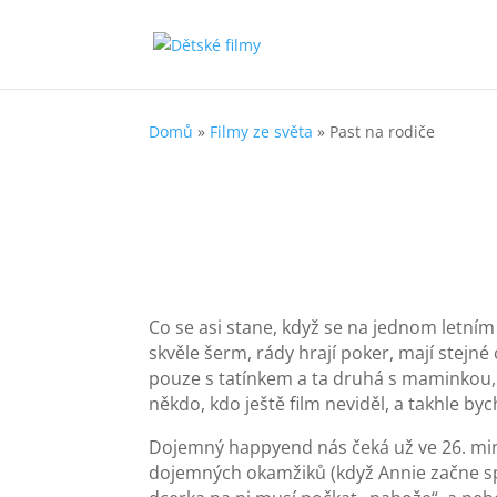
Domů
»
Filmy ze světa
»
Past na rodiče
Co se asi stane, když se na jednom letním 
skvěle šerm, rády hrají poker, mají stejn
pouze s tatínkem a ta druhá s maminkou, 
někdo, kdo ještě film neviděl, a takhle byc
Dojemný happyend nás čeká už ve 26. minu
dojemných okamžiků (když Annie začne spo