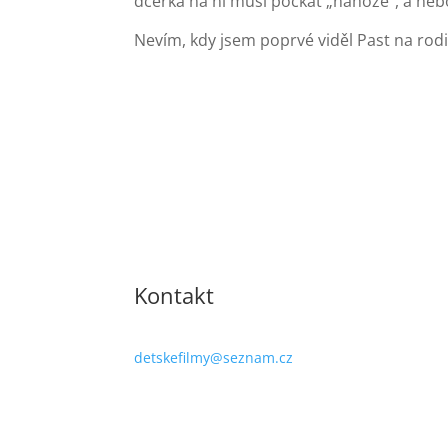
dcerka na ni musí počkat „nahože“, a nebo 
Nevím, kdy jsem poprvé viděl Past na rodi
Kontakt
detskefilmy@seznam.cz