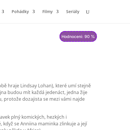
Pohádky
Filmy
Seriály
Hodnocení: 90 %
obě hraje Lindsay Lohan), které umí stejně
jna budou mít každá jedenáct, jedna žije
u, protože dozajista se mezi vámi najde
avek plný komických, hezkých i
když se Anniina maminka zlinkuje a její