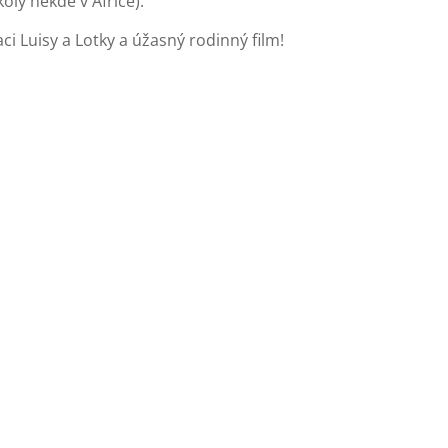
oly někde v Africe).
i Luisy a Lotky a úžasný rodinný film!