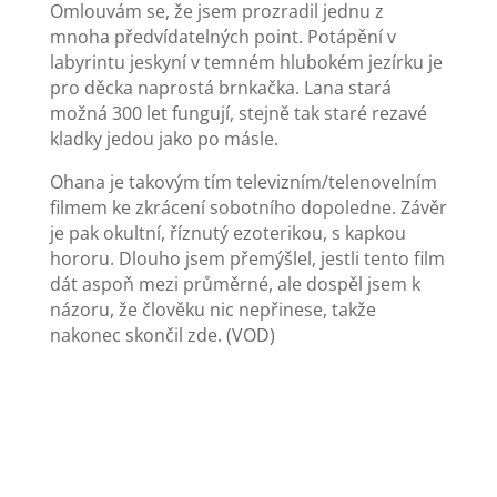
Omlouvám se, že jsem prozradil jednu z
mnoha předvídatelných point. Potápění v
labyrintu jeskyní v temném hlubokém jezírku je
pro děcka naprostá brnkačka. Lana stará
možná 300 let fungují, stejně tak staré rezavé
kladky jedou jako po másle.
Ohana je takovým tím televizním/telenovelním
filmem ke zkrácení sobotního dopoledne. Závěr
je pak okultní, říznutý ezoterikou, s kapkou
hororu. Dlouho jsem přemýšlel, jestli tento film
dát aspoň mezi průměrné, ale dospěl jsem k
názoru, že člověku nic nepřinese, takže
nakonec skončil zde. (VOD)