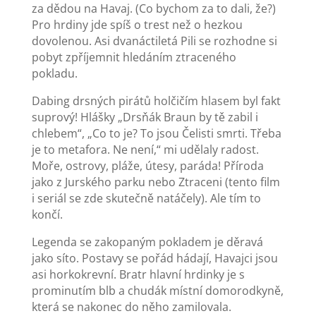
za dědou na Havaj. (Co bychom za to dali, že?)
Pro hrdiny jde spíš o trest než o hezkou
dovolenou. Asi dvanáctiletá Pili se rozhodne si
pobyt zpříjemnit hledáním ztraceného
pokladu.
Dabing drsných pirátů holčičím hlasem byl fakt
suprový! Hlášky „Drsňák Braun by tě zabil i
chlebem“, „Co to je? To jsou Čelisti smrti. Třeba
je to metafora. Ne není,“ mi udělaly radost.
Moře, ostrovy, pláže, útesy, paráda! Příroda
jako z Jurského parku nebo Ztraceni (tento film
i seriál se zde skutečně natáčely). Ale tím to
končí.
Legenda se zakopaným pokladem je děravá
jako síto. Postavy se pořád hádají, Havajci jsou
asi horkokrevní. Bratr hlavní hrdinky je s
prominutím blb a chudák místní domorodkyně,
která se nakonec do něho zamilovala.