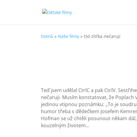
Domů
»
Naše filmy
»
Od zítřka nečaruji
Teď jsem udělal CtrlC a pak CtrlV. Sestřihe
nečaruji. Musím konstatovat, že Poplach 
jedinou vtipnou poznámku: „To je soudru
humor třeba s dědečkem Josefem Kemrem, a
Hofman se už chtěli posunout někam dál, 
kouzelným životem…