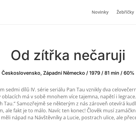
Novinky
Žebříčky
Od zítřka nečaruji
Československo, Západní Německo / 1979 / 81 min / 60%
m sedmi dílů IV. série seriálu Pan Tau vznikly dva celovečern
v oblacích má v sobě mnohem více tajemna, napětí i legrace
h Tau.“ Samozřejmě se některým z nás zároveň otevírá kudl
le fakt je to málo. Navíc ten konec! Člověk musí zamáčknout
měli nápad na Návštěvníky a Lucie, postrach ulice, ale pře