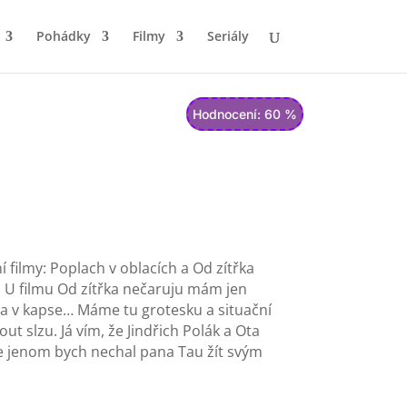
Pohádky
Filmy
Seriály
Hodnocení: 60 %
í filmy: Poplach v oblacích a Od zítřka
. U filmu Od zítřka nečaruju mám jen
a v kapse… Máme tu grotesku a situační
 slzu. Já vím, že Jindřich Polák a Ota
ce jenom bych nechal pana Tau žít svým