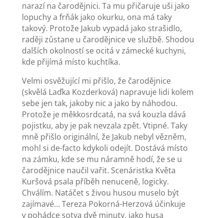
narazí na čarodějnici. Ta mu přičaruje uši jako
lopuchy a frňák jako okurku, ona má taky
takový. Protože Jakub vypadá jako strašidlo,
raději zůstane u čarodějnice ve službě. Shodou
dalších okolností se ocitá v zámecké kuchyni,
kde přijímá místo kuchtíka.
Velmi osvěžující mi přišlo, že čarodějnice
(skvělá Laďka Kozderková) napravuje lidi kolem
sebe jen tak, jakoby nic a jako by náhodou.
Protože je měkkosrdcatá, na svá kouzla dává
pojistku, aby je pak nevzala zpět. Vtipné. Taky
mně přišlo originální, že Jakub nebyl vězněm,
mohl si de-facto kdykoli odejít. Dostává místo
na zámku, kde se mu náramně hodí, že se u
čarodějnice naučil vařit. Scenáristka Květa
Kuršová psala příběh nenuceně, logicky.
Chválím. Natáčet s živou husou muselo být
zajímavé… Tereza Pokorná-Herzová účinkuje
v pohádce sotva dvě minuty, jako husa