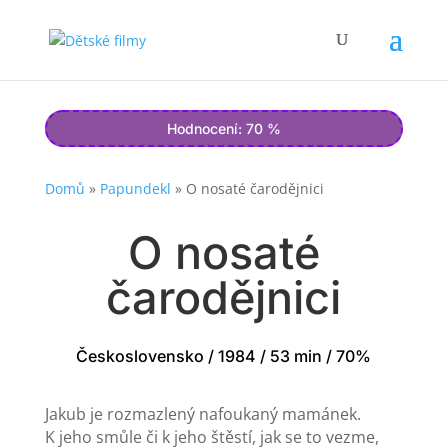
Hodnocení: 70 %
Domů
»
Papundekl
»
O nosaté čarodějnici
O nosaté
čarodějnici
Československo / 1984 / 53 min / 70%
Jakub je rozmazlený nafoukaný mamánek.
K jeho smůle či k jeho štěstí, jak se to vezme,