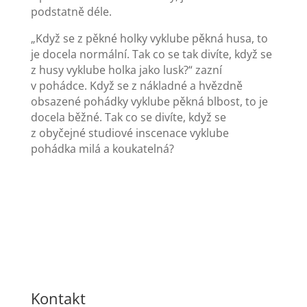
podstatně déle.
„Když se z pěkné holky vyklube pěkná husa, to
je docela normální. Tak co se tak divíte, když se
z husy vyklube holka jako lusk?“ zazní
v pohádce. Když se z nákladné a hvězdně
obsazené pohádky vyklube pěkná blbost, to je
docela běžné. Tak co se divíte, když se
z obyčejné studiové inscenace vyklube
pohádka milá a koukatelná?
Kontakt