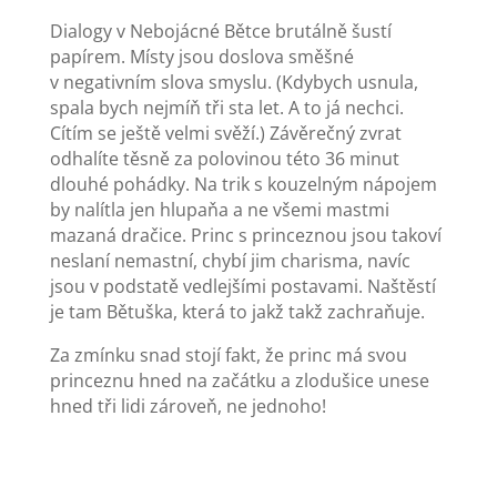
Dialogy v Nebojácné Bětce brutálně šustí
papírem. Místy jsou doslova směšné
v negativním slova smyslu. (Kdybych usnula,
spala bych nejmíň tři sta let. A to já nechci.
Cítím se ještě velmi svěží.) Závěrečný zvrat
odhalíte těsně za polovinou této 36 minut
dlouhé pohádky. Na trik s kouzelným nápojem
by nalítla jen hlupaňa a ne všemi mastmi
mazaná dračice. Princ s princeznou jsou takoví
neslaní nemastní, chybí jim charisma, navíc
jsou v podstatě vedlejšími postavami. Naštěstí
je tam Bětuška, která to jakž takž zachraňuje.
Za zmínku snad stojí fakt, že princ má svou
princeznu hned na začátku a zlodušice unese
hned tři lidi zároveň, ne jednoho!