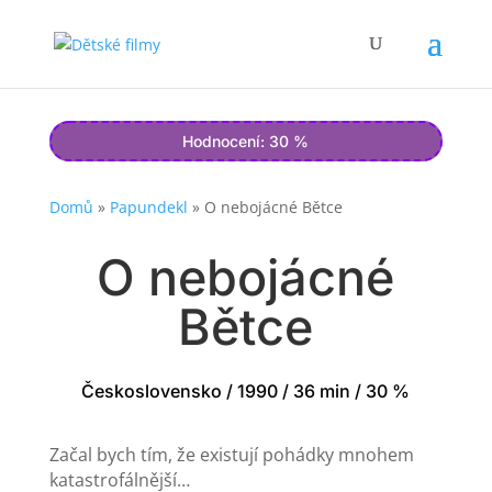
Hodnocení: 30 %
Domů
»
Papundekl
»
O nebojácné Bětce
O nebojácné
Bětce
Československo / 1990 / 36 min / 30 %
Začal bych tím, že existují pohádky mnohem
katastrofálnější…