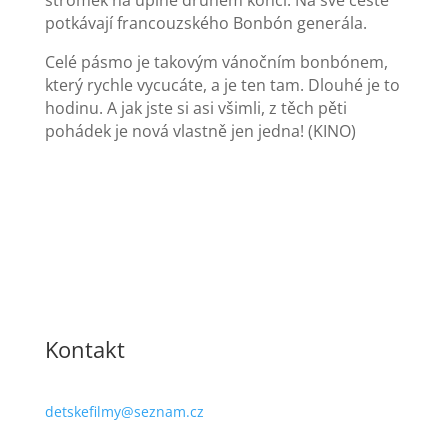
stromek na úplně druhém konci. Na své cestě
potkávají francouzského Bonbón generála.
Celé pásmo je takovým vánočním bonbónem,
který rychle vycucáte, a je ten tam. Dlouhé je to
hodinu. A jak jste si asi všimli, z těch pěti
pohádek je nová vlastně jen jedna! (KINO)
Kontakt
detskefilmy@seznam.cz