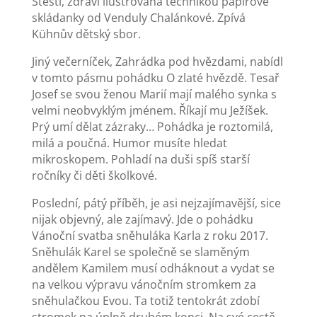
Štěstí, zdraví ilustrovaná technikou papírové
skládanky od Venduly Chalánkové. Zpívá
Kühnův dětský sbor.
Jiný večerníček, Zahrádka pod hvězdami, nabídl
v tomto pásmu pohádku O zlaté hvězdě. Tesař
Josef se svou ženou Marií mají malého synka s
velmi neobvyklým jménem. Říkají mu Ježíšek.
Prý umí dělat zázraky… Pohádka je roztomilá,
milá a poučná. Humor musíte hledat
mikroskopem. Pohladí na duši spíš starší
ročníky či děti školkové.
Poslední, pátý příběh, je asi nejzajímavější, sice
nijak objevný, ale zajímavý. Jde o pohádku
Vánoční svatba sněhuláka Karla z roku 2017.
Sněhulák Karel se společně se slaměným
andělem Kamilem musí odháknout a vydat se
na velkou výpravu vánočním stromkem za
sněhulačkou Evou. Ta totiž tentokrát zdobí