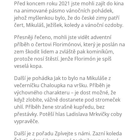
Před koncem roku 2021 jste mohli zajít do kina
na animované pásmo vánočních pohádek,
jehož myšlenkou bylo, že do české zimy patří
čert, Mikuláš, Ježíšek, koledy a vánoční ozdoby.
Přesněji řečeno, mohli jste vidět adventní
příběh o čertovi Florimónovi, který je poslán na
zem škodit lidem a zvláště pak kominíkům,
protože nosí štěstí. Jenže Florimón je spíš
veselá kopa.
Další je pohádka Jak to bylo na Mikuláše z
večerníčku Chaloupka na vršku. Příběh je
výchovného charakteru – je dost možné, že
když zlobíte, vážně dostanete pod stromeček
uhlí. Příběh žene strašně kupředu, bez
přestávky. Potěší hlas Ladislava Mrkvičky coby
vypravěče.
Další je z pořadu Zpívejte s námi. Zazní koleda