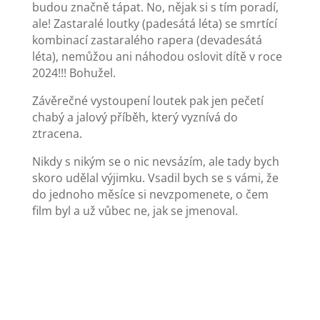
budou značně tápat. No, nějak si s tím poradí,
ale! Zastaralé loutky (padesátá léta) se smrtící
kombinací zastaralého rapera (devadesátá
léta), nemůžou ani náhodou oslovit dítě v roce
2024!!! Bohužel.
Závěrečné vystoupení loutek pak jen pečetí
chabý a jalový příběh, který vyznívá do
ztracena.
Nikdy s nikým se o nic nevsázím, ale tady bych
skoro udělal výjimku. Vsadil bych se s vámi, že
do jednoho měsíce si nevzpomenete, o čem
film byl a už vůbec ne, jak se jmenoval.