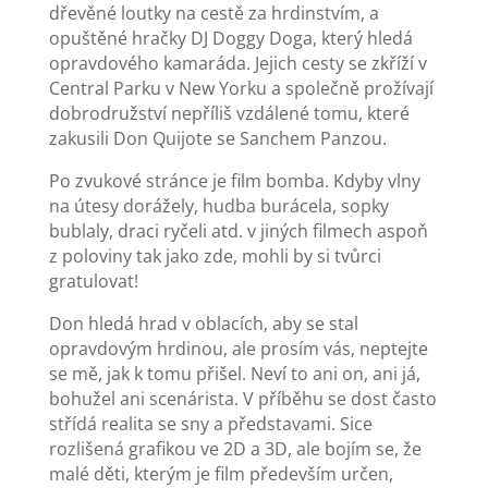
dřevěné loutky na cestě za hrdinstvím, a
opuštěné hračky DJ Doggy Doga, který hledá
opravdového kamaráda. Jejich cesty se zkříží v
Central Parku v New Yorku a společně prožívají
dobrodružství nepříliš vzdálené tomu, které
zakusili Don Quijote se Sanchem Panzou.
Po zvukové stránce je film bomba. Kdyby vlny
na útesy dorážely, hudba burácela, sopky
bublaly, draci ryčeli atd. v jiných filmech aspoň
z poloviny tak jako zde, mohli by si tvůrci
gratulovat!
Don hledá hrad v oblacích, aby se stal
opravdovým hrdinou, ale prosím vás, neptejte
se mě, jak k tomu přišel. Neví to ani on, ani já,
bohužel ani scenárista. V příběhu se dost často
střídá realita se sny a představami. Sice
rozlišená grafikou ve 2D a 3D, ale bojím se, že
malé děti, kterým je film především určen,