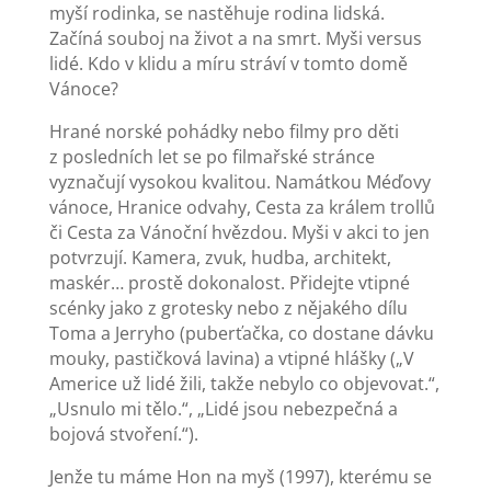
myší rodinka, se nastěhuje rodina lidská.
Začíná souboj na život a na smrt. Myši versus
lidé. Kdo v klidu a míru stráví v tomto domě
Vánoce?
Hrané norské pohádky nebo filmy pro děti
z posledních let se po filmařské stránce
vyznačují vysokou kvalitou. Namátkou Méďovy
vánoce, Hranice odvahy, Cesta za králem trollů
či Cesta za Vánoční hvězdou. Myši v akci to jen
potvrzují. Kamera, zvuk, hudba, architekt,
maskér… prostě dokonalost. Přidejte vtipné
scénky jako z grotesky nebo z nějakého dílu
Toma a Jerryho (puberťačka, co dostane dávku
mouky, pastičková lavina) a vtipné hlášky („V
Americe už lidé žili, takže nebylo co objevovat.“,
„Usnulo mi tělo.“, „Lidé jsou nebezpečná a
bojová stvoření.“).
Jenže tu máme Hon na myš (1997), kterému se