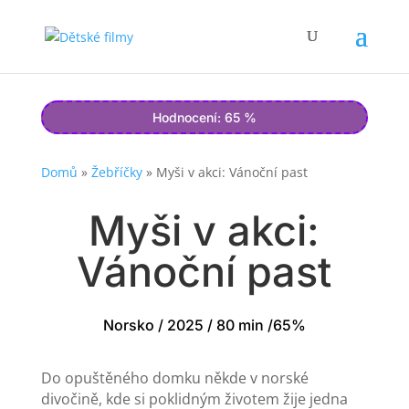
Hodnocení: 65 %
Domů
»
Žebříčky
»
Myši v akci: Vánoční past
Myši v akci:
Vánoční past
Norsko / 2025 / 80 min /65%
Do opuštěného domku někde v norské
divočině, kde si poklidným životem žije jedna