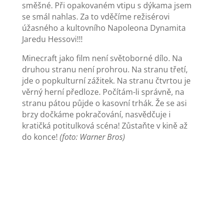
směšné. Při opakovaném vtipu s dýkama jsem
se smál nahlas. Za to vděčíme režisérovi
úžasného a kultovního Napoleona Dynamita
Jaredu Hessovi!!!
Minecraft jako film není světoborné dílo. Na
druhou stranu není prohrou. Na stranu třetí,
jde o popkulturní zážitek. Na stranu čtvrtou je
věrný herní předloze. Počítám-li správně, na
stranu pátou půjde o kasovní trhák. Že se asi
brzy dočkáme pokračování, nasvědčuje i
kratičká potitulková scéna! Zůstaňte v kině až
do konce!
(foto: Warner Bros)