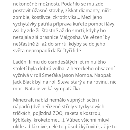
nekonečné možnosti. Podařilo se mu zde
postavit úžasné stavby, získat diamanty, ničit
zombie, kostlivce, zkrotit vlka… Mezi jeho
vychytávky patřila příprava kuřete pomocí lávy.
Asi by zde žil šťastně až do smrti, kdyby ho
nezajala zlá prasnice Malgosha. Ve vězení by
nešťastně žil až do smrti, kdyby se do jeho
světa nepropadli další čtyři lidé…
Ladění filmu do osmdesátých let minulého
století byla dobrá volba! Z hereckého obsazení
vyčnívá v roli Smeťáka Jason Momoa. Naopak
Jack Black byl na roli Steva starý a na rovinu, nic
moc. Natalie velká sympaťačka.
Minecraft nabízí nemálo vtipných scén i
nápadů (dvě neřízené střely v tyrkysových
tričkách, pojízdná ZOO, raketa s kostrou,
kýblčaky, kroketomet…). Vůbec všichni mluví
ulítle a bláznivě, celé to působí kýčovitě, až je to