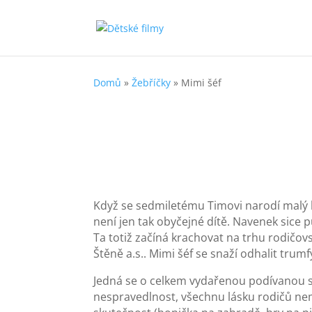
Domů
»
Žebříčky
»
Mimi šéf
Když se sedmiletému Timovi narodí malý br
není jen tak obyčejné dítě. Navenek sice p
Ta totiž začíná krachovat na trhu rodičov
Štěně a.s.. Mimi šéf se snaží odhalit tru
Jedná se o celkem vydařenou podívanou se
nespravedlnost, všechnu lásku rodičů nemám