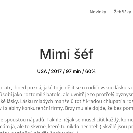
Novinky
Žebříčky
Mimi šéf
USA / 2017 / 97 min / 60%
atr, ihned pozná, jaké to je dělit se o rodičovskou lásku 
ůsobí jako roztomilé batole, ale uvnitř je to protřelý byzny
ské lásky. Lásku mladých manželů totiž kradou chlupatí a ro
mfy i slabiny konkurenční firmy. Brzy mu ale dojde, že bez p
 spoustou nápadů. Takhle nějak se musel cítit každý, komu
 já, ale to skvrně, které tu nikdo nechtěl:-) Skvělé jsou pr