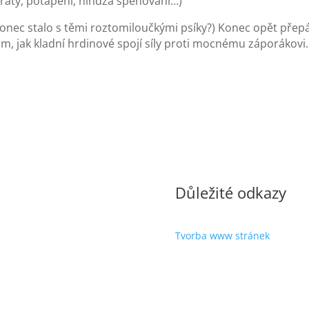
iráty, potápění, nindža špehování…)
nakonec stalo s těmi roztomiloučkými psíky?) Konec opět pře
tom, jak kladní hrdinové spojí síly proti mocnému záporákovi.
Důležité odkazy
Tvorba www stránek