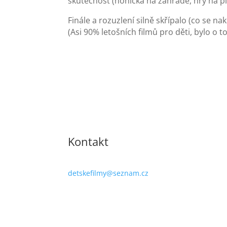
skutečnost (honička na zahradě, hry na p
Finále a rozuzlení silně skřípalo (co se 
(Asi 90% letošních filmů pro děti, bylo o 
Kontakt
detskefilmy@seznam.cz