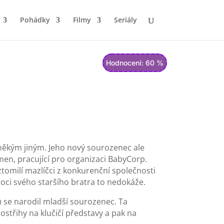
Pohádky
Filmy
Seriály
Hodnocení: 60 %
s někým jiným. Jeho nový sourozenec ale
smen, pracující pro organizaci BabyCorp.
ztomilí mazlíčci z konkurenční společnosti
omoci svého staršího bratra to nedokáže.
 se narodil mladší sourozenec. Ta
ostřihy na klučičí představy a pak na