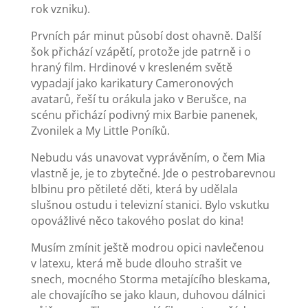
rok vzniku).
Prvních pár minut působí dost ohavně. Další
šok přichází vzápětí, protože jde patrně i o
hraný film. Hrdinové v kresleném světě
vypadají jako karikatury Cameronových
avatarů, řeší tu orákula jako v Berušce, na
scénu přichází podivný mix Barbie panenek,
Zvonilek a My Little Poníků.
Nebudu vás unavovat vyprávěním, o čem Mia
vlastně je, je to zbytečné. Jde o pestrobarevnou
blbinu pro pětileté děti, která by udělala
slušnou ostudu i televizní stanici. Bylo vskutku
opovážlivé něco takového poslat do kina!
Musím zmínit ještě modrou opici navlečenou
v latexu, která mě bude dlouho strašit ve
snech, mocného Storma metajícího bleskama,
ale chovajícího se jako klaun, duhovou dálnici