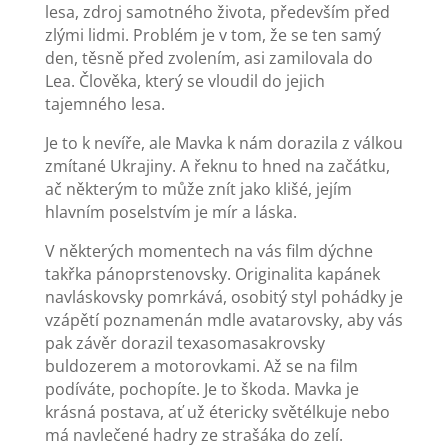
lesa, zdroj samotného života, především před
zlými lidmi. Problém je v tom, že se ten samý
den, těsně před zvolením, asi zamilovala do
Lea. Člověka, který se vloudil do jejich
tajemného lesa.
Je to k nevíře, ale Mavka k nám dorazila z válkou
zmítané Ukrajiny. A řeknu to hned na začátku,
ač některým to může znít jako klišé, jejím
hlavním poselstvím je mír a láska.
V některých momentech na vás film dýchne
takřka pánoprstenovsky. Originalita kapánek
navláskovsky pomrkává, osobitý styl pohádky je
vzápětí poznamenán mdle avatarovsky, aby vás
pak závěr dorazil texasomasakrovsky
buldozerem a motorovkami. Až se na film
podíváte, pochopíte. Je to škoda. Mavka je
krásná postava, ať už étericky světélkuje nebo
má navlečené hadry ze strašáka do zelí.