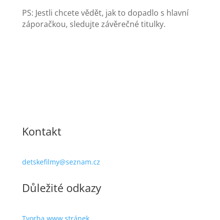
PS: Jestli chcete vědět, jak to dopadlo s hlavní
záporačkou, sledujte závěrečné titulky.
Kontakt
detskefilmy@seznam.cz
Důležité odkazy
Tvorba www stránek