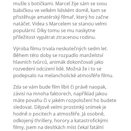
mušle s botičkami. Marcel žije sám se svou
babičkou ve velkém lidském domě, kam se
přistěhuje amatérský filmař, který ho začne
natáčet. Videa s Marcelem se stanou velmi
populární. Díky tomu se mu naskytne
příležitost vypátrat ztracenou rodinu.
Výroba filmu trvala neskutečných sedm let.
Během této doby se rozpadlo manželství
hlavních tvůrců, animák dokončovali jako
rozvedení odcizení lidé. Možná že i to se
podepsalo na melancholické atmosféře filmu.
Zda se vám bude film líbit či právě naopak,
závisí na mnoha faktorech, například jakou
máte povahu či v jakém rozpoložení ho budete
sledovat. Dějově velmi prostinký snímek je
hodně o pocitech a atmosféře. Já osobně,
odkojený thrillery, horory a katastrofickými
filmy, jsem na desítkách míst čekal fatální