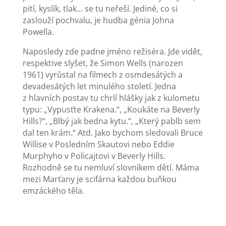
pití, kyslík, tlak… se tu neřeší. Jediné, co si
zaslouží pochvalu, je hudba génia Johna
Powella.
Naposledy zde padne jméno režiséra. Jde vidět,
respektive slyšet, že Simon Wells (narozen
1961) vyrůstal na filmech z osmdesátých a
devadesátých let minulého století. Jedna
z hlavních postav tu chrlí hlášky jak z kulometu
typu: „Vypusťte Krakena.“, „Koukáte na Beverly
Hills?“, „Blbý jak bedna kytu.“, „Který pablb sem
dal ten krám.“ Atd. Jako bychom sledovali Bruce
Willise v Posledním Skautovi nebo Eddie
Murphyho v Policajtovi v Beverly Hills.
Rozhodně se tu nemluví slovníkem dětí. Máma
mezi Marťany je scifárna každou buňkou
emzáckého těla.