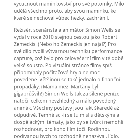
vycucnout maminkovství pro své potomky. Milo
udělá všechno proto, aby svou maminku, ke
které se nechoval vůbec hezky, zachránil.
Režisér, scenárista a animátor Simon Wells se
vydal v roce 2010 stejnou cestou jako Robert
Zemeckis. (Nebo ho Zemeckis jen najal?) Pro
své dílo zvolil výtvarnou techniku performance
capture, což bylo pro celovečerní film v té době
velké sousto. Po vizuální stránce filmy spíš
připomínaly počítačové hry a ne moc
povedené. Většinou se také jednalo o finanční
propadáky. (Máma mezi Marťany byl
gigaprůšvih!) Simon Wells tak za šílené peníze
natočil celkem nevzhledný a málo povedený
animák. Všechny postavy jsou fakt škaredé až
odpudivé. Temné sci-fi se tu mísí s dětskými a
dospěláckými tématy, jako by se tvůrci nemohli
rozhodnout, pro koho film točí. Rodinnou
podívanou bych to rozhodně nenazýval. Jídlo,