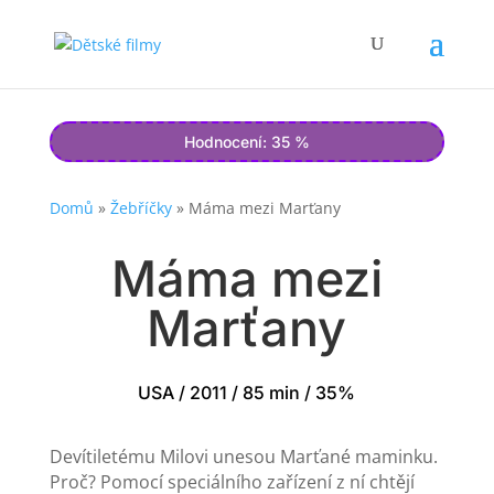
Hodnocení: 35 %
Domů
»
Žebříčky
»
Máma mezi Marťany
Máma mezi
Marťany
USA / 2011 / 85 min / 35%
Devítiletému Milovi unesou Marťané maminku.
Proč? Pomocí speciálního zařízení z ní chtějí