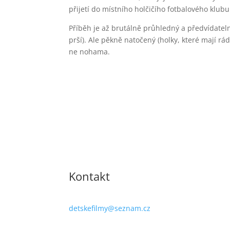
přijetí do místního holčičího fotbalového klu
Příběh je až brutálně průhledný a předvídateln
prší). Ale pěkně natočený (holky, které mají rá
ne nohama.
Kontakt
detskefilmy@seznam.cz