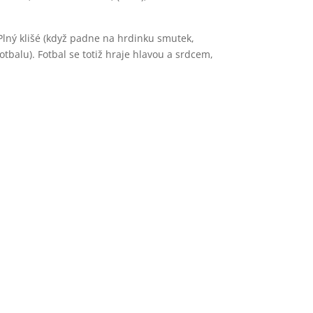
Plný klišé (když padne na hrdinku smutek,
otbalu). Fotbal se totiž hraje hlavou a srdcem,