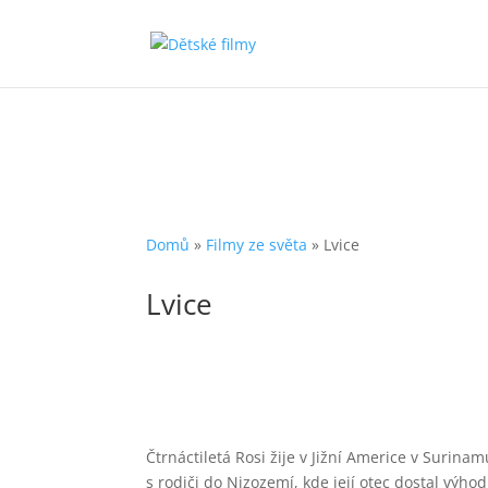
Domů
»
Filmy ze světa
»
Lvice
Lvice
Čtrnáctiletá Rosi žije v Jižní Americe v Surina
s rodiči do Nizozemí, kde její otec dostal výhod