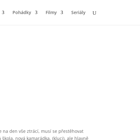
Pohádky
Filmy
Seriály
ne na den vše ztrácí, musí se přestěhovat
á škola, nová kamarádka, (kluci), ale hlavně