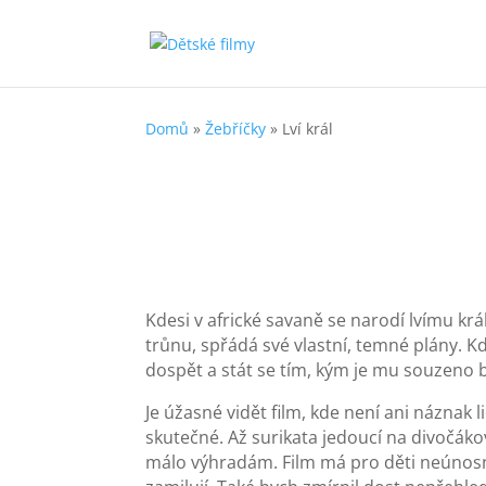
Domů
»
Žebříčky
»
Lví král
Kdesi v africké savaně se narodí lvímu krá
trůnu, spřádá své vlastní, temné plány. 
dospět a stát se tím, kým je mu souzeno b
Je úžasné vidět film, kde není ani náznak 
skutečné. Až surikata jedoucí na divočáko
málo výhradám. Film má pro děti neúnosn