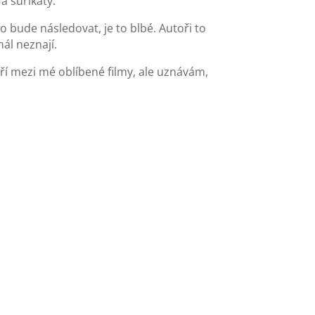
a surikaty.
o bude následovat, je to blbé. Autoři to
nál neznají.
tří mezi mé oblíbené filmy, ale uznávám,