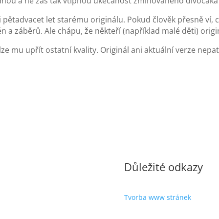
ednou a ne zas tak vtipnou ukecanost zmiňovaného divočáka 
 pětadvacet let starému originálu. Pokud člověk přesně ví, c
n a záběrů. Ale chápu, že někteří (například malé děti) origi
e mu upřít ostatní kvality. Originál ani aktuální verze nepa
Důležité odkazy
Tvorba www stránek