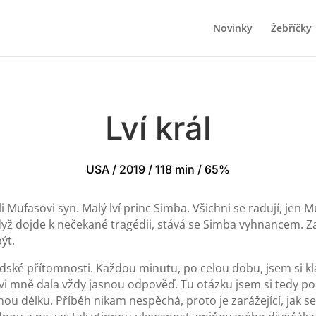
Novinky
Žebříčky
Lví král
USA / 2019 / 118 min / 65%
li Mufasovi syn. Malý lví princ Simba. Všichni se radují, jen
Když dojde k nečekané tragédii, stává se Simba vyhnancem.
ýt.
lidské přítomnosti. Každou minutu, po celou dobu, jsem si kl
vi mně dala vždy jasnou odpověď. Tu otázku jsem si tedy pol
ou délku. Příběh nikam nespěchá, proto je zarážející, jak