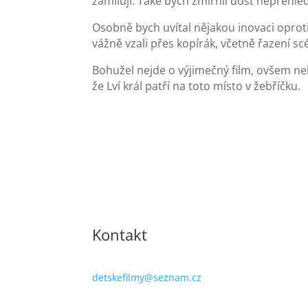
zamilují. Také bych zmírnil dost nepřehl
Osobně bych uvítal nějakou inovaci oproti
vážně vzali přes kopírák, včetně řazení scé
Bohužel nejde o výjimečný film, ovšem nelz
že Lví král patří na toto místo v žebříčku.
Kontakt
detskefilmy@seznam.cz