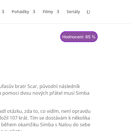
Pohádky
Filmy
Seriály
Hodnocení: 65 %
 Mufasův bratr Scar, původní následník
 Za pomoci dvou nových přátel musí Simba
adl otázku, zda to, co vidím, není opravdu
ožil 107 krát. Tím se dostávám k několika
 se během okamžiku Simba s Nalou do sebe