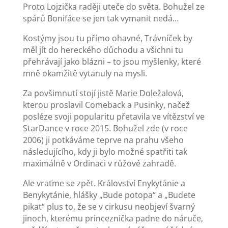
Proto Lojzička raději uteče do světa. Bohužel ze
spárů Bonifáce se jen tak vymanit nedá…
Kostýmy jsou tu přímo ohavné, Trávníček by
měl jít do hereckého důchodu a všichni tu
přehrávají jako blázni – to jsou myšlenky, které
mně okamžitě vytanuly na mysli.
Za povšimnutí stojí jistě Marie Doležalová,
kterou proslavil Comeback a Pusinky, načež
posléze svoji popularitu přetavila ve vítězství ve
StarDance v roce 2015. Bohužel zde (v roce
2006) ji potkáváme teprve na prahu všeho
následujícího, kdy ji bylo možné spatřiti tak
maximálně v Ordinaci v růžové zahradě.
Ale vraťme se zpět. Království Enykytánie a
Benykytánie, hlášky „Bude potopa“ a „Budete
pikat“ plus to, že se v cirkusu neobjeví švarný
jinoch, kterému princeznička padne do náruče,