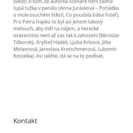
svědčí o tom, že autorka scénáře není žádná
tupá tužka v penálu (Anna Jurásková – Pohádka
o mokrosuchém štěstí, Co poudala bába Futéř).
Pro Petra Hapku to byl asi jenom takový
melouch, aby měl na nájem, a herecké
osazenstvo není až zas tak k zahození (Miroslav
Táborský, Kryštof Hádek, Ljuba Krbová, Jitka
Molavcová, Jaroslava Kretschmerová, Lubomír
Kostelka). Asi takhle, dá se na to podívat.
Kontakt