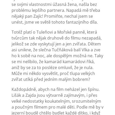
se svými vlastnostmi úžasná žena, našla bez
problému lepšího partnera. Napadá mě třeba
nějaký pan Zajíc! Promiňte, nechal jsem se
unést, jsme ve světě tohoto fantazijního díla.
Totéž platí o Tuleňovi a Mořské panně, která
tvůrcům tak nějak druhově do filmu nezapadá,
jelikož se zde vyskytují jen a jen zvířata. Dětem
asi unikne, že slečna Tučňáková balí Vlka a zve
ho k sobě na noc, ale dospělým možná ne. Taky
se mi nelíbilo, že kamarád kamarádovi říká,
aniž by se za to posléze omluvil, že je nula.
Může mi někdo vysvětlit, proč tlupa velkých
zvířat utíká před jedním malým bobrem?
Každopádně, abych na film neházel jen špínu.
Lišák a Zajda jsou výtvarně zajímavým, i přes
velké nedostatky koukatelným, srozumitelným
a poučným filmem pro malé děti. Podle mě by v
jezerní boudě chtělo bydlet každé dítko, i když