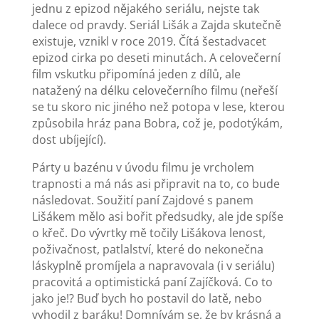
jednu z epizod nějakého seriálu, nejste tak
dalece od pravdy. Seriál Lišák a Zajda skutečně
existuje, vznikl v roce 2019. Čítá šestadvacet
epizod cirka po deseti minutách. A celovečerní
film vskutku připomíná jeden z dílů, ale
natažený na délku celovečerního filmu (neřeší
se tu skoro nic jiného než potopa v lese, kterou
způsobila hráz pana Bobra, což je, podotýkám,
dost ubíjející).
Párty u bazénu v úvodu filmu je vrcholem
trapnosti a má nás asi připravit na to, co bude
následovat. Soužití paní Zajdové s panem
Lišákem mělo asi bořit předsudky, ale jde spíše
o křeč. Do vývrtky mě točily Lišákova lenost,
poživačnost, patlalství, které do nekonečna
láskyplně promíjela a napravovala (i v seriálu)
pracovitá a optimistická paní Zajíčková. Co to
jako je!? Buď bych ho postavil do latě, nebo
vyhodil z baráku! Domnívám se, že by krásná a