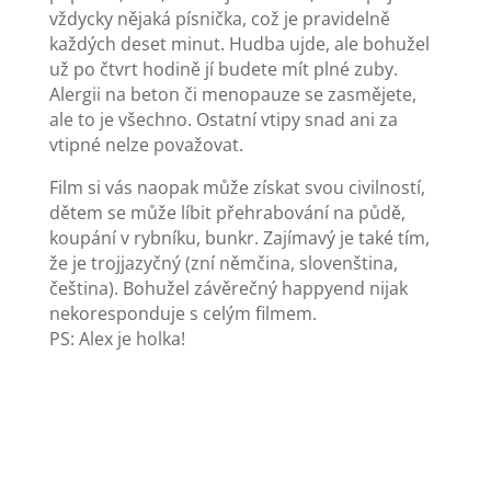
vždycky nějaká písnička, což je pravidelně
každých deset minut. Hudba ujde, ale bohužel
už po čtvrt hodině jí budete mít plné zuby.
Alergii na beton či menopauze se zasmějete,
ale to je všechno. Ostatní vtipy snad ani za
vtipné nelze považovat.
Film si vás naopak může získat svou civilností,
dětem se může líbit přehrabování na půdě,
koupání v rybníku, bunkr. Zajímavý je také tím,
že je trojjazyčný (zní němčina, slovenština,
čeština). Bohužel závěrečný happyend nijak
nekoresponduje s celým filmem.
PS: Alex je holka!