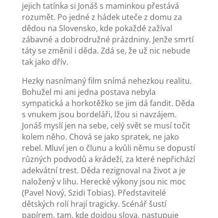
jejich tatínka si Jonáš s maminkou přestává
rozumět. Po jedné z hádek uteče z domu za
dědou na Slovensko, kde pokaždé zažíval
zábavné a dobrodružné prázdniny. Jenže smrtí
táty se změnil i děda. Zdá se, že už nic nebude
tak jako dřív.
Hezky nasnímaný film snímá nehezkou realitu.
Bohužel mi ani jedna postava nebyla
sympatická a horkotěžko se jim dá fandit. Děda
s vnukem jsou bordeláři, lžou si navzájem.
Jonáš myslí jen na sebe, celý svět se musí točit
kolem něho. Chová se jako spratek, ne jako
rebel. Mluví jen o člunu a kvůli němu se dopustí
různých podvodů a krádeží, za které nepřichází
adekvátní trest. Děda rezignoval na život a je
naložený v lihu. Herecké výkony jsou nic moc
(Pavel Nový, Szidi Tobias). Představitelé
dětských rolí hrají tragicky. Scénář šustí
papírem, tam, kde dojdou slova, nastupuje