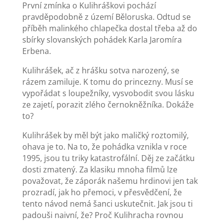
První zmínka o Kulihráškovi pochází
pravděpodobně z území Běloruska. Odtud se
příběh malinkého chlapečka dostal třeba až do
sbírky slovanských pohádek Karla Jaromíra
Erbena.
Kulihrášek, ač z hrášku sotva narozený, se
rázem zamiluje. K tomu do princezny. Musí se
vypořádat s loupežníky, vysvobodit svou lásku
ze zajetí, porazit zlého černokněžníka. Dokáže
to?
Kulihrášek by měl být jako maličký roztomilý,
ohava je to. Na to, že pohádka vznikla v roce
1995, jsou tu triky katastrofální. Děj ze začátku
dosti zmatený. Za klasiku mnoha filmů lze
považovat, že záporák našemu hrdinovi jen tak
prozradí, jak ho přemoci, v přesvědčení, že
tento návod nemá šanci uskutečnit. Jak jsou ti
padouši naivní, že? Proč Kulihracha rovnou