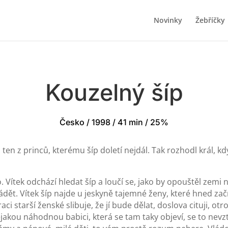
Novinky
Žebříčky
Kouzelný šíp
Česko / 1998 / 41 min / 25%
ten z princů, kterému šíp doletí nejdál. Tak rozhodl král, k
o. Vítek odchází hledat šíp a loučí se, jako by opouštěl zemi 
ádět. Vítek šíp najde u jeskyně tajemné ženy, které hned začn
i starší ženské slibuje, že jí bude dělat, doslova cituji, o
jakou náhodnou babici, která se tam taky objeví, se to nevzt