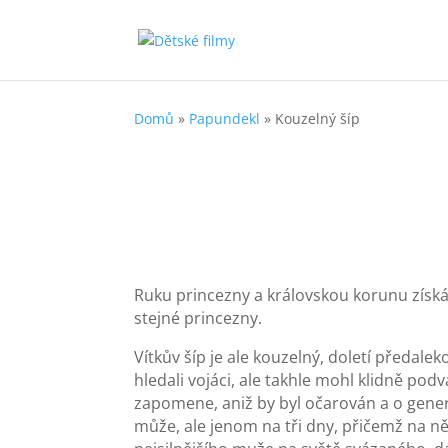
Domů
»
Papundekl
»
Kouzelný šíp
Ruku princezny a královskou korunu získá 
stejné princezny.
Vítkův šíp je ale kouzelný, doletí předalek
hledali vojáci, ale takhle mohl klidně podv
zapomene, aniž by byl očarován a o generac
může, ale jenom na tři dny, přičemž na ně