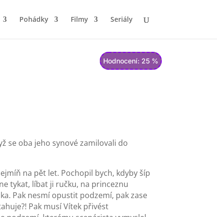
Pohádky
Filmy
Seriály
Hodnocení: 25 %
dyž se oba jeho synové zamilovali do
nejmíň na pět let. Pochopil bych, kdyby šíp
e tykat, líbat ji ručku, na princeznu
troka. Pak nesmí opustit podzemí, pak zase
ahuje?! Pak musí Vítek přivést