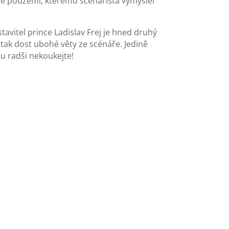
ce podzemí, kterému scenárista vymyslel
vitel prince Ladislav Frej je hned druhý
 tak dost ubohé věty ze scénáře. Jedině
u radši nekoukejte!