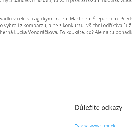
ámy a pánové, milé děti, to vám prostě rozum nebere. Vlád
vadlo v čele s tragickým králem Martinem Štěpánkem. Předsta
o vybrali z komparzu, a ne z konkurzu. Všichni odříkávají už
ádherná Lucka Vondráčková. To koukáte, co? Ale na tu pohádk
Důležité odkazy
Tvorba www stránek