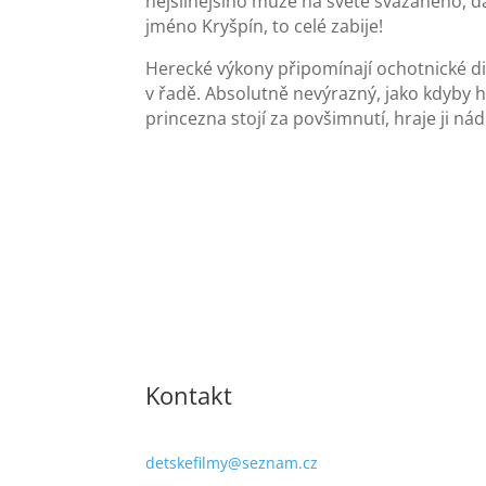
nejsilnějšího muže na světě svázaného, d
jméno Kryšpín, to celé zabije!
Herecké výkony připomínají ochotnické di
v řadě. Absolutně nevýrazný, jako kdyby h
princezna stojí za povšimnutí, hraje ji n
Kontakt
detskefilmy@seznam.cz