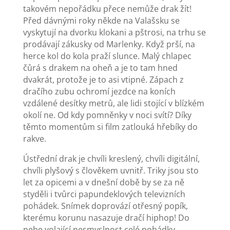
takovém nepořádku přece nemůže drak žít!
Před dávnými roky někde na Valašsku se
vyskytují na dvorku klokani a pštrosi, na trhu se
prodávají zákusky od Marlenky. Když prší, na
herce kol do kola praží slunce. Malý chlapec
čůrá s drakem na oheň a je to tam hned
dvakrát, protože je to asi vtipné. Zápach z
dračího zubu ochromí jezdce na koních
vzdálené desítky metrů, ale lidi stojící v blízkém
okolí ne. Od kdy pomněnky v noci svítí? Díky
těmto momentům si film zatlouká hřebíky do
rakve.
Ústřední drak je chvíli kreslený, chvíli digitální,
chvíli plyšový s člověkem uvnitř. Triky jsou sto
let za opicemi a v dnešní době by se za ně
styděli i tvůrci papundeklových televizních
pohádek. Snímek doprovází otřesný popík,
kterému korunu nasazuje dračí hiphop! Do
nebe volající nesmyslnost celé pohádky