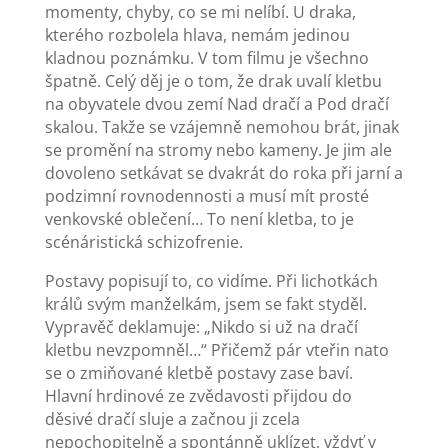
momenty, chyby, co se mi nelíbí. U draka,
kterého rozbolela hlava, nemám jedinou
kladnou poznámku. V tom filmu je všechno
špatně. Celý děj je o tom, že drak uvalí kletbu
na obyvatele dvou zemí Nad dračí a Pod dračí
skalou. Takže se vzájemně nemohou brát, jinak
se promění na stromy nebo kameny. Je jim ale
dovoleno setkávat se dvakrát do roka při jarní a
podzimní rovnodennosti a musí mít prosté
venkovské oblečení… To není kletba, to je
scénáristická schizofrenie.
Postavy popisují to, co vidíme. Při lichotkách
králů svým manželkám, jsem se fakt styděl.
Vypravěč deklamuje: „Nikdo si už na dračí
kletbu nevzpomněl…“ Přičemž pár vteřin nato
se o zmiňované kletbě postavy zase baví.
Hlavní hrdinové ze zvědavosti přijdou do
děsivé dračí sluje a začnou ji zcela
nepochopitelně a spontánně uklízet, vždyť v