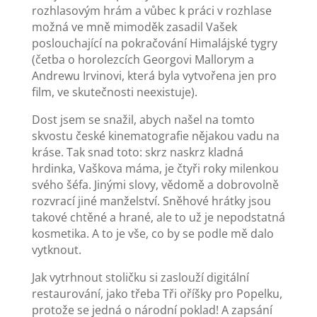
rozhlasovým hrám a vůbec k práci v rozhlase
možná ve mně mimoděk zasadil Vašek
poslouchající na pokračování Himalájské tygry
(četba o horolezcích Georgovi Mallorym a
Andrewu Irvinovi, která byla vytvořena jen pro
film, ve skutečnosti neexistuje).
Dost jsem se snažil, abych našel na tomto
skvostu české kinematografie nějakou vadu na
kráse. Tak snad toto: skrz naskrz kladná
hrdinka, Vaškova máma, je čtyři roky milenkou
svého šéfa. Jinými slovy, vědomě a dobrovolně
rozvrací jiné manželství. Sněhové hrátky jsou
takové chtěné a hrané, ale to už je nepodstatná
kosmetika. A to je vše, co by se podle mě dalo
vytknout.
Jak vytrhnout stoličku si zaslouží digitální
restaurování, jako třeba Tři oříšky pro Popelku,
protože se jedná o národní poklad! A zapsání