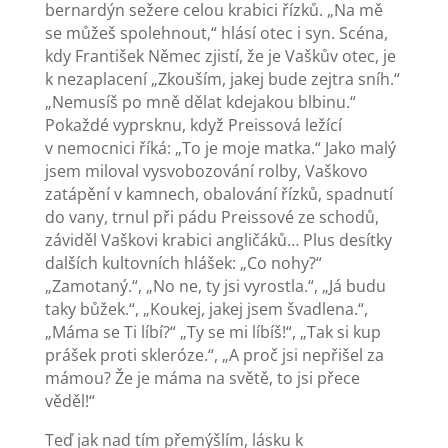
bernardýn sežere celou krabici řízků. „Na mě
se můžeš spolehnout,“ hlásí otec i syn. Scéna,
kdy František Němec zjistí, že je Vaškův otec, je
k nezaplacení „Zkouším, jakej bude zejtra sníh.“
„Nemusíš po mně dělat kdejakou blbinu.“
Pokaždé vyprsknu, když Preissová ležící
v nemocnici říká: „To je moje matka.“ Jako malý
jsem miloval vysvobozování rolby, Vaškovo
zatápění v kamnech, obalování řízků, spadnutí
do vany, trnul při pádu Preissové ze schodů,
záviděl Vaškovi krabici angličáků… Plus desítky
dalších kultovních hlášek: „Co nohy?“
„Zamotaný.“, „No ne, ty jsi vyrostla.“, „Já budu
taky bůžek.“, „Koukej, jakej jsem švadlena.“,
„Máma se Ti líbí?“ „Ty se mi líbíš!“, „Tak si kup
prášek proti skleróze.“, „A proč jsi nepřišel za
mámou? Že je máma na světě, to jsi přece
věděl!“
Teď jak nad tím přemýšlím, lásku k