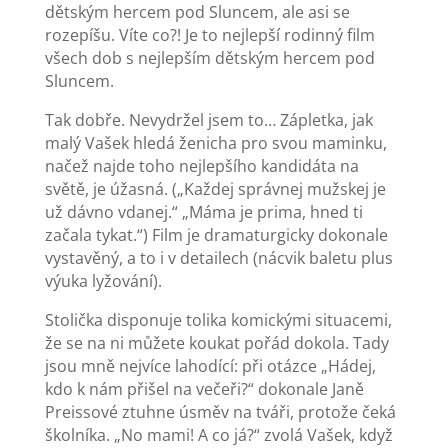
dětským hercem pod Sluncem, ale asi se
rozepíšu. Víte co?! Je to nejlepší rodinný film
všech dob s nejlepším dětským hercem pod
Sluncem.
Tak dobře. Nevydržel jsem to… Zápletka, jak
malý Vašek hledá ženicha pro svou maminku,
načež najde toho nejlepšího kandidáta na
světě, je úžasná. („Každej správnej mužskej je
už dávno vdanej.“ „Máma je prima, hned ti
začala tykat.“) Film je dramaturgicky dokonale
vystavěný, a to i v detailech (nácvik baletu plus
výuka lyžování).
Stolička disponuje tolika komickými situacemi,
že se na ni můžete koukat pořád dokola. Tady
jsou mně nejvíce lahodící: při otázce „Hádej,
kdo k nám přišel na večeři?“ dokonale Janě
Preissové ztuhne úsměv na tváři, protože čeká
školníka. „No mami! A co já?“ zvolá Vašek, když