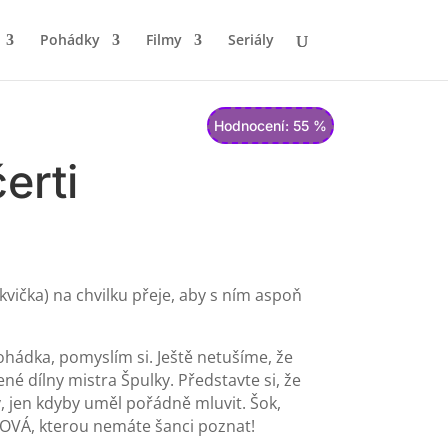
Pohádky
Filmy
Seriály
Hodnocení: 55 %
erti
rkvička) na chvilku přeje, aby s ním aspoň
pohádka, pomyslím si. Ještě netušíme, že
né dílny mistra Špulky. Představte si, že
, jen kdyby uměl pořádně mluvit. Šok,
OVÁ, kterou nemáte šanci poznat!