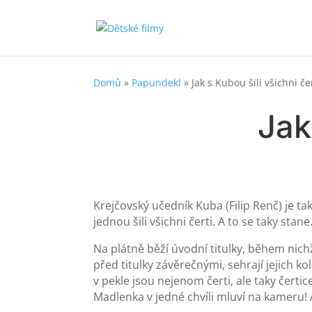
Domů
»
Papundekl
»
Jak s Kubou šili všichni če
Jak
Krejčovský učedník Kuba (Filip Renč) je ta
jednou šili všichni čerti. A to se taky stane
Na plátně běží úvodní titulky, během nichž
před titulky závěrečnými, sehrají jejich k
v pekle jsou nejenom čerti, ale taky čert
Madlenka v jedné chvíli mluví na kameru