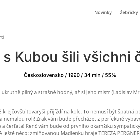
Novinky
Žebříčky
rti
 s Kubou šili všichni č
Československo / 1990 / 34 min / 55%
k ukrutně pilný a strašně hodný, až si jeho mistr (Ladislav M
.
 krejčovští tovaryši přijíždí na kole. To nemusí být špatná 
ola nemalou roli! Zrak vám bude přecházet z perfektně vybave
ice a čerťata! Renč vám bude od prvního okamžiku sympatický
! A ještě něco: zmiňovanou Madlenku hraje TEREZA PERGNER