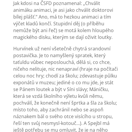
Jak kdosi na ČSFD poznamenal: „Chválit
animáku animaci, je asi jako chválit doktorovi
bílej plášť.“ Ano, má to hezkou animaci a tím
výčet kladů končí. Stupidní děj (o příběhu
nemůže být ani řeč) se motá kolem hloupého
magického disku, kterým se dají oživit loutky.
Hurvínek už není všetečně chytrá srandovní
postavička. Je to namyšlený spratek, který
taťuldu vůbec neposlouchá, dělá si, co chce,
ničeho nelituje, nic nenapraví (hraje na počítači
celou noc hry; chodí za školu; zdevastuje půlku
exponátů v muzeu; jediné o co mu jde, je stát
se Pánem loutek a být v Síni slávy; Máničku,
která se vzdá školního výletu kvůli němu,
pochválí, že konečně není šprtka a šla za školu;
místo toho, aby zachránil nebo se aspoň
náznakem bál o svého otce visícího u stropu,
řeší ten svůj nesmysl-kotouč…). A Spejbl má
ještě potřebu se mu omluvit, že je na něho