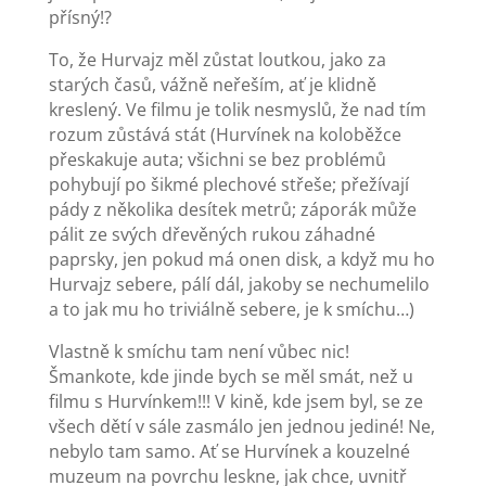
přísný!?
To, že Hurvajz měl zůstat loutkou, jako za
starých časů, vážně neřeším, ať je klidně
kreslený. Ve filmu je tolik nesmyslů, že nad tím
rozum zůstává stát (Hurvínek na koloběžce
přeskakuje auta; všichni se bez problémů
pohybují po šikmé plechové střeše; přežívají
pády z několika desítek metrů; záporák může
pálit ze svých dřevěných rukou záhadné
paprsky, jen pokud má onen disk, a když mu ho
Hurvajz sebere, pálí dál, jakoby se nechumelilo
a to jak mu ho triviálně sebere, je k smíchu…)
Vlastně k smíchu tam není vůbec nic!
Šmankote, kde jinde bych se měl smát, než u
filmu s Hurvínkem!!! V kině, kde jsem byl, se ze
všech dětí v sále zasmálo jen jednou jediné! Ne,
nebylo tam samo. Ať se Hurvínek a kouzelné
muzeum na povrchu leskne, jak chce, uvnitř