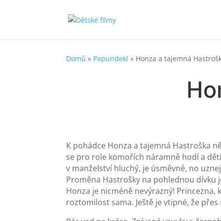
Domů
»
Papundekl
»
Honza a tajemná Hastroš
Ho
K pohádce Honza a tajemná Hastroška něk
se pro role komořích náramně hodí a děti 
v manželství hluchý, je úsměvné, no uznej
Proměna Hastrošky na pohlednou dívku je 
Honza je nicméně nevýrazný! Princezna, kt
roztomilost sama. Ještě je vtipné, že přes