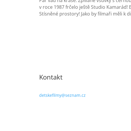
Pár vad na kráse. Zpívané vsuvky s černo
v roce 1987 frčelo ještě Studio Kamarád! 
Stísněné prostory! Jako by filmaři měli k d
Kontakt
detskefilmy@seznam.cz