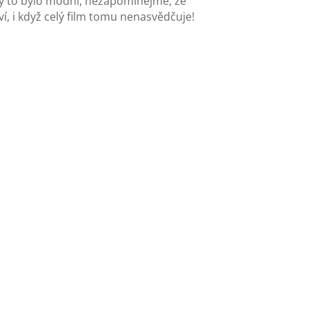
dy to bylo módní, nezapomínejme, že
í, i když celý film tomu nenasvědčuje!