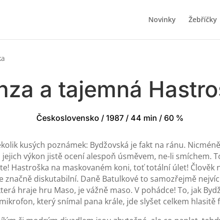
Novinky
Žebříčky
ka
nza a tajemná Hastro
Československo / 1987 / 44 min / 60 %
olik kusých poznámek: Bydžovská je fakt na ránu. Nicméně f
jejich výkon jistě ocení alespoň úsměvem, ne-li smíchem. To
te! Hastroška na maskovaném koni, toť totální úlet! Člověk n
značně diskutabilní. Daně Batulkové to samozřejmě nejvíc s
erá hraje hru Maso, je vážně maso. V pohádce! To, jak Bydž
 mikrofon, který snímal pana krále, jde slyšet celkem hlasitě 