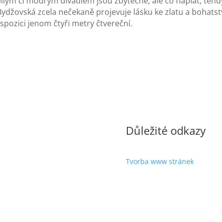
bílým či modrým divadlem jsou zbytečné, ale co naplat, teh
Bydžovská zcela nečekaně projevuje lásku ke zlatu a bohatstv
ispozici jenom čtyři metry čtvereční.
Důležité odkazy
Tvorba www stránek