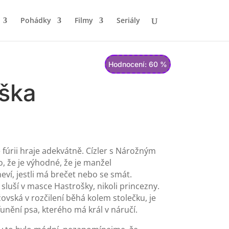
Pohádky
Filmy
Seriály
Hodnocení: 60 %
ška
úrii hraje adekvátně. Cízler s Nárožným
, že je výhodné, že je manžel
eví, jestli má brečet nebo se smát.
luší v masce Hastrošky, nikoli princezny.
ovská v rozčilení běhá kolem stolečku, je
funění psa, kterého má král v náručí.