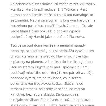
Zničehonic ale svět dinosaurů začne mizet. Žijí totiž v
komiksu, který kreslí nedoceněný Tvůrce, a který
gumou onen komiks maže. A co tužkou namaluje, to
se zhmotní. Nabízí se srovnání s loňským Haroldem a
kouzelnou pastelkou. Nevěřil bych, že to napíšu, ale
vedle filmu Hokus pokus Diplodokus vypadá
podprůměrný Harold jako nabušená Pixarovka.
Tvůrce se buď domnívá, že má geniální nápady,
nebo trpí schizofrenií. Jinak si nedokážu vysvětlit ten
chaos, kterého jsme svědky. Hlavní hrdinové lítají
z planety na planetu, z komiksu do komiksu, jednou
jsou ve starém Egyptě, pak mezi spícími cibulemi,
potkávají mluvícího osla, který řekne pár vět a z děje
nadobro vymizí, stejně tak hada, co je sežere,
obrovitánskou třpytkovou kočku… Skáčeme od
tématu k tématu, od scény ke scéně, od motivu
k motivu, bez ladu a skladu. Dinosaurus se
z nějakého záhadného důvodu dokáže teleportovat,
stačí vyslovit „nechci tu být“ a rázem se ocitá v jiném