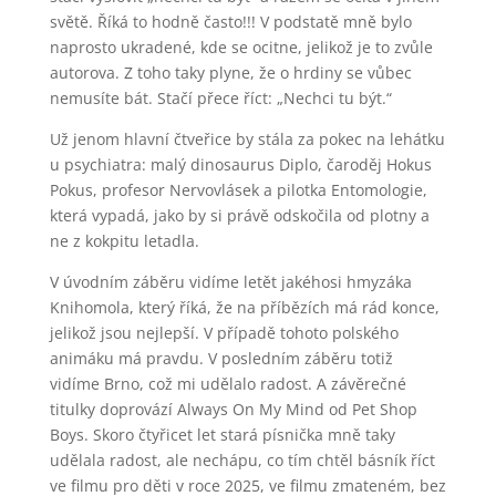
světě. Říká to hodně často!!! V podstatě mně bylo
naprosto ukradené, kde se ocitne, jelikož je to zvůle
autorova. Z toho taky plyne, že o hrdiny se vůbec
nemusíte bát. Stačí přece říct: „Nechci tu být.“
Už jenom hlavní čtveřice by stála za pokec na lehátku
u psychiatra: malý dinosaurus Diplo, čaroděj Hokus
Pokus, profesor Nervovlásek a pilotka Entomologie,
která vypadá, jako by si právě odskočila od plotny a
ne z kokpitu letadla.
V úvodním záběru vidíme letět jakéhosi hmyzáka
Knihomola, který říká, že na příbězích má rád konce,
jelikož jsou nejlepší. V případě tohoto polského
animáku má pravdu. V posledním záběru totiž
vidíme Brno, což mi udělalo radost. A závěrečné
titulky doprovází Always On My Mind od Pet Shop
Boys. Skoro čtyřicet let stará písnička mně taky
udělala radost, ale nechápu, co tím chtěl básník říct
ve filmu pro děti v roce 2025, ve filmu zmateném, bez