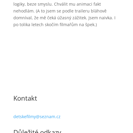
logiky, beze smyslu. Chválit mu animaci fakt
nehodlám. (A to jsem se podle traileru bláhově
domníval, že mě čeká úžasný zážitek. Jsem naivka. I
po tolika letech skočím filmařům na špek.)
Kontakt
detskefilmy@seznam.cz
Důležité odkazy