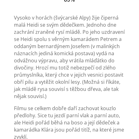
Vysoko v horách (švýcarské Alpy) žije čiperná
malá Heidi se svým dědečkem. Jednoho dne
zachrání zraněné rysí mládě. Po jeho uzdravení
se Heidi spolu s věrným kamarádem Petrem a
oddaným bernardýnem Josefem (v malinkých
náznacích jediná komická postava) vydá na
odvážnou výpravu, aby vrátila mláďátko do
divočiny. Hrozí mu totiž nebezpečí od zlého
průmyslníka, který chce v jejich vesnici postavit
obří pilu a vytěžit okolní lesy. (Možná si říkáte,
jak mládě rysa souvisí s těžbou dřeva, ale tak
nějak souvisí.)
Filmu se celkem dobře daří zachovat kouzlo
předlohy. Sice tu jezdí parní vlak a parní auto,
ale Heidi pořád běhá na boso a její dědeček a
kamarádka Klára jsou pořád titíž, na které jsme
zvyklí.