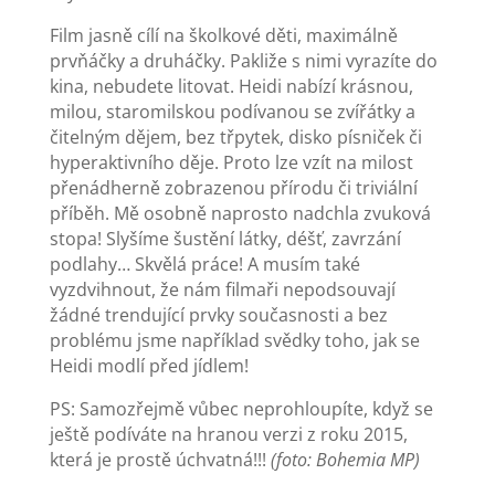
Film jasně cílí na školkové děti, maximálně
prvňáčky a druháčky. Pakliže s nimi vyrazíte do
kina, nebudete litovat. Heidi nabízí krásnou,
milou, staromilskou podívanou se zvířátky a
čitelným dějem, bez třpytek, disko písniček či
hyperaktivního děje. Proto lze vzít na milost
přenádherně zobrazenou přírodu či triviální
příběh. Mě osobně naprosto nadchla zvuková
stopa! Slyšíme šustění látky, déšť, zavrzání
podlahy… Skvělá práce! A musím také
vyzdvihnout, že nám filmaři nepodsouvají
žádné trendující prvky současnosti a bez
problému jsme například svědky toho, jak se
Heidi modlí před jídlem!
PS: Samozřejmě vůbec neprohloupíte, když se
ještě podíváte na hranou verzi z roku 2015,
která je prostě úchvatná!!!
(foto: Bohemia MP)