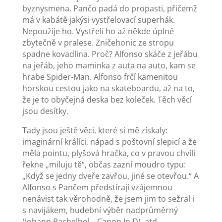
byznysmena. Pančo padá do propasti, přičemž
má v kabátě jakýsi vystřelovací superhák.
Nepoužije ho. Vystřelí ho až někde úplně
zbytečně v pralese. Zničehonic ze stropu
spadne kovadlina. Proč? Alfonso skáče z jeřábu
na jeřáb, jeho maminka z auta na auto, kam se
hrabe Spider-Man. Alfonso frčí kamenitou
horskou cestou jako na skateboardu, až na to,
že je to obyčejná deska bez koleček. Těch věcí
jsou desítky.
Tady jsou ještě věci, které si mě získaly:
imaginární králíci, nápad s poštovní slepicí a že
měla pointu, plyšová hračka, co v pravou chvíli
řekne „miluju tě“, občas zazní moudro typu:
„Když se jedny dveře zavřou, jiné se otevřou.“ A
Alfonso s Pančem předstírají vzájemnou
nenávist tak věrohodně, že jsem jim to sežral i
s navijákem, hudební výběr nadprůměrný
(Johann Pachelbel – Canon In D), atd.