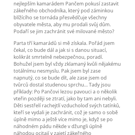
nejlepším kamarádem Pančem pokusí zastavit
zákeřného obchodníka, který pod záminkou
blížícího se tornáda přesvědčuje všechny
obyvatele města, aby mu prodali svůj dům.
Podaří se jim zachránit své milované město?
Parta tří kamarádů si mě získala. Pořád jsem
čekal, co bude dál a jak si s danou situací,
kolikrát smrtelně nebezpečnou, poradí.
Bohužel jsem byl vždy zklamaný kvůli nějakému
totálnímu nesmyslu. Pak jsem byl zase
napnutý, co se bude dít, ale zase jsem od
tvůrců dostal studenou sprchu… Tady jsou
příklady: Po Pančovi lezou pavouci a o několik
vteřin později se ztratí, jako by tam ani nebyli.
Děti sestřelí rachejtlí vzducholoď svých tatínků,
kteří se vydali je zachránit, což je samo o sobě
úplně mimo a ještě více mimo je, když se po
náhodném pádu někde v džungli úplně
náhodou ocitají v zajetí zákeřného