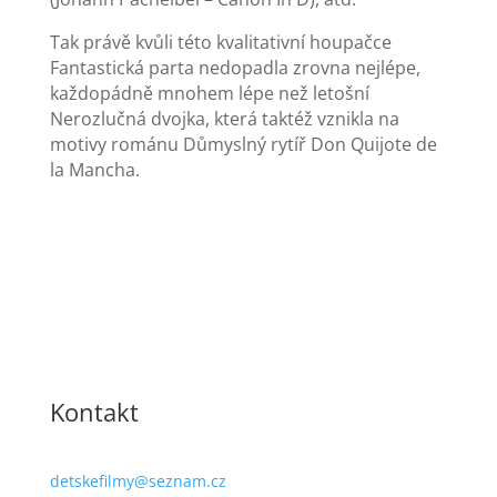
Tak právě kvůli této kvalitativní houpačce
Fantastická parta nedopadla zrovna nejlépe,
každopádně mnohem lépe než letošní
Nerozlučná dvojka, která taktéž vznikla na
motivy románu Důmyslný rytíř Don Quijote de
la Mancha.
Kontakt
detskefilmy@seznam.cz