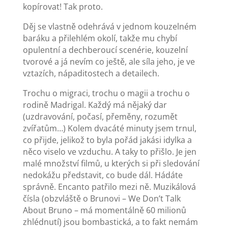
kopírovat! Tak proto.
Děj se vlastně odehrává v jednom kouzelném
baráku a přilehlém okolí, takže mu chybí
opulentní a dechberoucí scenérie, kouzelní
tvorové a já nevím co ještě, ale síla jeho, je ve
vztazích, nápaditostech a detailech.
Trochu o migraci, trochu o magii a trochu o
rodině Madrigal. Každý má nějaký dar
(uzdravování, počasí, přeměny, rozumět
zvířatům…) Kolem dvacáté minuty jsem trnul,
co přijde, jelikož to byla pořád jakási idylka a
něco viselo ve vzduchu. A taky to přišlo. Je jen
malé množství filmů, u kterých si při sledování
nedokážu představit, co bude dál. Hádáte
správně. Encanto patřilo mezi ně. Muzikálová
čísla (obzvláště o Brunovi – We Don’t Talk
About Bruno – má momentálně 60 milionů
zhlédnutí) jsou bombastická, a to fakt nemám