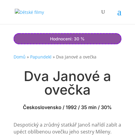
Hodnocení: 30 %
Domů
»
Papundekl
»
Dva Janové a ovečka
Dva Janové a
ovečka
Československo / 1992 / 35 min / 30%
Despotický a zrůdný statkář Janoš nařídí zabít a
upéct oblíbenou ovečku jeho sestry Mileny.