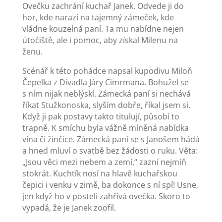
Ovečku zachrání kuchař Janek. Odvede ji do
hor, kde narazí na tajemný zámeček, kde
vládne kouzelná paní. Ta mu nabídne nejen
útočiště, ale i pomoc, aby získal Milenu na
ženu.
Scénář k této pohádce napsal kupodivu Miloň
Čepelka z Divadla Járy Cimrmana. Bohužel se
s ním nijak neblýskl. Zámecká paní si nechává
říkat Stužkonoska, slyším dobře, říkal jsem si.
Když ji pak postavy takto titulují, působí to
trapně. K smíchu byla vážně míněná nabídka
vína či žinčice. Zámecká paní se s Janošem hádá
a hned mluví o svatbě bez žádosti o ruku. Věta:
„Jsou věci mezi nebem a zemí,“ zazní nejmíň
stokrát. Kuchtík nosí na hlavě kuchařskou
čepici i venku v zimě, ba dokonce s ní spí! Usne,
jen když ho v posteli zahřívá ovečka. Skoro to
vypadá, že je Janek zoofil.